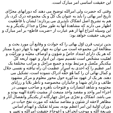
این حقیقت اساسی امر مبارک است.
وقتی که حضرت ولی امرالله توضیح می دهند که دورانهای مجزّای
تاریخ امر بهائی را باید به عنوان یک کلّ و یک مجموعه درک کرد، باز
هم به تشریح اصل انفکاک ناپذیری می پردازند؛ ایشان با قاطعیت
اظهار می دارند که مشاهدۀ آنها به طور مجزّا و جدا از یکدیگر و به
این وسیله انتزاع آنها از هم عبارت از «ضربت قاطع» بر امر مبارک و
تحریف حقیقت خواهد بود:
بدین ترتیب قرن اوّل بهائی را که حوادث و وقایع آن مورد بحث و
مطالعۀ این مجموعه است می توان به چهار عهد یا چهار دورۀ ممتاز
که هر یک دارای امتداد خاصّ و شؤون و اوصاف معیّنه و نورانیّت و
اهمّیت مشخّص است تقسیم نمود. این ادوار و عهود اربعه كلّ
بیکدیگر متّصل و مرتبط بوده و جمیع مراحل و مراتب مختلفۀ یک
امر عظیم را که احدی به اسرار عظمت آن راه نیافته و نفسی جلال
و کمال نهائی آن را کما هُوَ حقُّّه ادراک ننموده است، تشکیل می
دهند. هر یک از عهود مذکوره حول محور معلوم و مرکز مشهود
طائف و دارای شهدا و جانبازان مخصوصه و ناظر بلایا و رزایای
محتومه و شاهد انتصارات و فتوحات باهره و صاحب سهمی در
اجراء امر واحد و مقصد واحد منبعث از مشیت نافذۀ الهیه بوده و
می باشد. انفکاک و تجزّی مراحل چهارگانه از یکدیگر وانفصال آثار و
مظاهر لاحقه از شئون و مقاصد سابقه که مورث نفخ حیات در
دوران اوّلیۀ این امر اعظم بوده، بمنزلۀ تفکیک و انهدام اساس
شریعة الله و موجب انحراف و اِعوجاج حقیقت امرالله و تغییر و