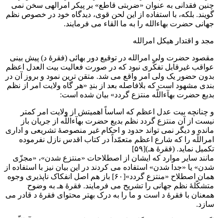
چنین فقدانی به عنوان «ضربتی قاطع» بر پیکر امرالهی سخن نمی
گویند. بلکه، با استفاده از این لحن قوی، دیدگاه خود در خصوص نظم
جهانی حضرت بهاءالله را به ما القاء می فرمایند.
مجد و اقتدار هیکل امرالله
مقصود حضرت ولی امرالله در توقیع دور بهائی (فقرۀ د) پیش بینی
عواقب غیرقابل تفکّری نبود که در صورت فعالیت بیت العدل اعظم
بدون حضور یک ولی امر واقع می شد. متقن ترین نمود و بروز آن در
بندی مشهود است که بلافاصله بعد از بندِ «هر گاه ولایت امر از نظم
بدیع حضرت بهآءاللّه منتزع گردد» بیان شده است:
و چنانچه بیت عدل اعظم که اساساً اهمیتش از ولایت امر کمتر
نیست از آن منتزع گردد نظم بدیع حضرت بهآءاللّه از جریان باز
مانده و دیگر نمی تواند حدود و احکام غیر منصوصۀ تشریعی و اداری
امراللّه را که شارع اعظم متعمّداً در کتاب اقدس نازل نفرموده
تکمیل نماید. (فقرۀ هـ)[۵۹]
مانند سایر موارد که ایشان از اصطلاحات «منتزع شدن»، «مجزّی
شدن» یا «جدا شدن» استفاده می کردند در این بیان نیز با استفاده از
همان اصطلاح «منتزع گردد»[۶۰] باز هم اصل انفکاک ناپذیری وجوه
متشکّلۀ نظم جهانی را تشریح می فرمایند. فقرۀ هـ به وضوح
همعنان با فقرۀ د است و ما را به درک بهتر محتوای فقرۀ د قادر می
سازد.