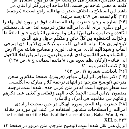
کلمه به معنی شاخه نیز هست. امّا شاخه ای بزرگتر از افنان می
باشد. این اصطلاح به اخلاف حضرت بهاءالله راجع است.» (ترجمه)
[۲۳] ایّام تسعه، ص ٤٦٧ (سه مرتبه)
[۲۴] اشاره مترجم: حضرت بهاءالله صفات فوق در مورد اهل بهاء را
در لوح دیگری برای ایادی امرالله مقرّر فرموده اند: «قد بنی بمشیّته
النّافذة بیت امره علی اسّ البیان و اسطقس التّبیان و خلق له حُفّاظاً
و حُرّاساً لیَحفظوه مِن کلّ خائنٍ و متکلّمٍ جاهل و هم الّذین
لایتجاوزون عمّا أنزله الله فی الکتاب و لایتکلّمون الّا بما اذن لهم فی
المآب و شهدَ انّهم ایادی امره فی الوری و مصابیح هدایته بین الارض
و السّماء و هم القائمون لدی بابه و یطردون مَن لم یکن اهلاً للدّخول
الی فنائه» (ارکان نظم بدیع، ص ٨٦/مائده آسمانی، ج ٨، ص ١٣٨)
[۲۵] کتاب اقدس، بند ٤٢
[۲۶] یادداشت شمارۀ ٦٧، ص ١٥٣
[۲۷] دکتر مهاجر، اثر ایران مهاجر (فروتن)، صفحۀ مقدّم بر سخن
مترجم. (توضیح مترجم: در انتهای ترجمۀ کلام مبارک به انگلیسی
سه سطر موجود است که در متن عربی حذف شده است. ترجمۀ
مضمون آن این است: الحمدُ لَکَ یا الهی وَفَقتَنی و أیّدتَنی علی ذکرهِم
و ثنائهم فی مقامهم فی أمرک و ایّامک)
[۲۸] حضرت بهاءالله در سورة الهیکل در حین صحبت از ایادی
امرالله از اصطلاحات مشابهی استفاده می کنند. این مورد در مقالۀ
The Institution of the Hands of the Cause of God, Bahai World, Vol.
XIII, p. ۳۳۳
اثر پل هنی نقل شده است. (توضیح مترجم: متن مزبور در صفحۀ ١٣