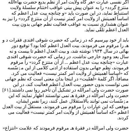
اگر نفسی عبارت «هر گاه ولایت امر از نظم بدیع حضرت بهآءاللّه
منتزع گردد» را به عنوان پیش بینی عواقب اختتام سلسلۀ ولایت
استنباط نماید، در این صورت باید «و چنانچه بیت عدل اعظم که
اساساً اهمیتش از ولایت امر کمتر نیست از آن منتزع گردد» را نیز به
عنوان هشداری نسبت به عواقب فعالیت نظم جهانی بدون بیت
العدل اعظم تلقّی نماید.
باید از خود بپرسیم که در زمانی که حضرت شوقی افندی فقرات د و
هـ را مرقوم می فرمودند، بیت العدل اعظم کجا بود؟ توقیع دور
بهائی در سال ۱۹۳۴ نوشته شد، و بیت العدل اعظم تا بیست و نه
سال بعد وجود خارجی نداشت. در زمانی که حضرت شوقی افندی
عبارت «چنانچه بیت عدل اعظم ... از آن منتزع گردد» را مرقوم
فرمودند، نظم جهانی بدون استفاده از ادنی کلامی از این مٶسّسه
که «اساساً اهمیتش از ولایت امر کمتر نیست» فعالیت می کرد.
مضافاً، اگر کلمۀ «اهمّیت» در اینجا بدان معنی است که نظم جهانی
نمی توانست بدون حضور بیت العدل اعظم فعالیت کند، در این
صورت حضرت ولی امرالله در تشکیل آن تأخیر روا نمی داشتند.[۶۱]
حضرت ولی امرالله در فقرۀ هـ نمی توانستند اظهار نمایند که این
مٶسّسات نمی توانند بالاستقلال عمل کنند، زیرا نفسِ ایشان،
موقعی که این عبارات را مرقوم می فرمودند، مستقلّ از بیت العدل
اعظم «که اساساً اهمیتش از ولایت امر کمتر نیست» فعالیت می
کردند.
حضرت ولی امرالله در فقرۀ هـ مرقوم فرمودند که علامت «انتزاع»