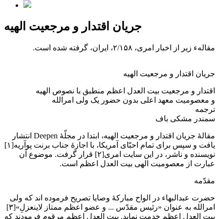
جریان اقتدار و مرجعیت الهیه
مقالهء زیر از اخبار امری، ۲/۱۵۸، ایران، گرفته شده است.
جریان اقتدار و مرجعیت الهیه
اقتدار و مرجعیت بیت العدل اعظم منطبق با نصوص الهیه
و معصومیت معهد اعلی بدون حضور یک ولی امرالله
ترجمه
سمندر مشکی باف
مقالۀ جریان اقتدار و مرجعیت الهیه، ابتدا در مجلّۀ Deepen انتشار
یافت و سپس برای تمام احبّای آمریکا، با اجازۀ جناب برنت پوآریه[۱]
نویسنده و ناشر، در این سایت امری[۲] قرار گرفت. موضوع آن
عبارت از معصومیت الهی بیت العدل اعظم است.
مقدّمه
حضرت عبدالبهاء در الواح مبارکۀ وصایا تصریح فرموده اند که ولی
امرالله به عنوان «رئیس مقدّس ... و عضو اعظم ممتاز لاینعزلِ»[۳]
بیت العدل اعظم خدمت نماید. بیت العدل اعظم مرقوم فرمودند که