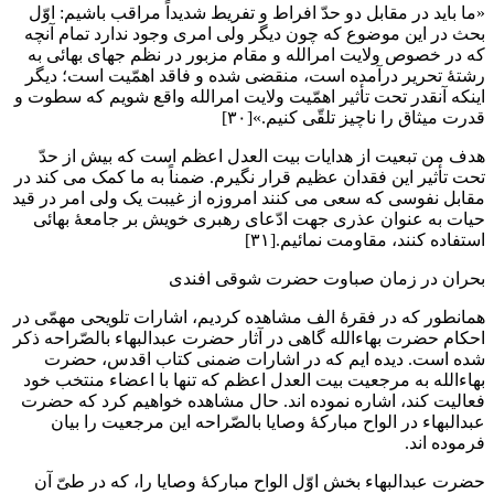
«ما باید در مقابل دو حدّ افراط و تفریط شدیداً مراقب باشیم: اوّل
بحث در این موضوع که چون دیگر ولی امری وجود ندارد تمام آنچه
که در خصوص ولایت امرالله و مقام مزبور در نظم جهای بهائی به
رشتۀ تحریر درآمده است، منقضی شده و فاقد اهمّیت است؛ دیگر
اینکه آنقدر تحت تأثیر اهمّیت ولایت امرالله واقع شویم که سطوت و
قدرت میثاق را ناچیز تلقّی کنیم.»[۳۰]
هدف من تبعیت از هدایات بیت العدل اعظم است که بیش از حدّ
تحت تأثیر این فقدان عظیم قرار نگیرم. ضمناً به ما کمک می کند در
مقابل نفوسی که سعی می کنند امروزه از غیبت یک ولی امر در قید
حیات به عنوان عذری جهت ادّعای رهبری خویش بر جامعۀ بهائی
استفاده کنند، مقاومت نمائیم.[۳۱]
بحران در زمان صباوت حضرت شوقی افندی
همانطور که در فقرۀ الف مشاهده کردیم، اشارات تلویحی مهمّی در
احکام حضرت بهاءالله گاهی در آثار حضرت عبدالبهاء بالصّراحه ذکر
شده است. دیده ایم که در اشارات ضمنی کتاب اقدس، حضرت
بهاءالله به مرجعیت بیت العدل اعظم که تنها با اعضاء منتخب خود
فعالیت کند، اشاره نموده اند. حال مشاهده خواهیم کرد که حضرت
عبدالبهاء در الواح مبارکۀ وصایا بالصّراحه این مرجعیت را بیان
فرموده اند.
حضرت عبدالبهاء بخش اوّل الواح مبارکۀ وصایا را، که در طیّ آن