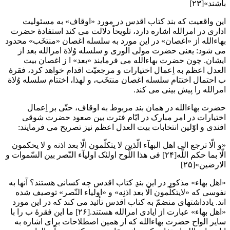
باشند»[۲۳]
این واقعیت که بند کتاب اقدس در مورد «اوقاف» به مسئولیت
اداری در امرالله اشاره دارد، تلویحاً دلالت می کند استفادۀ حضرت
بهاءالله از «اغصان» در این مورد به سلسله اغصان «منتخَب» محدود
می شود: یعنی حضرت مولی الوری و سلسله وُلاة امرالله بعد از
ایشان. چون حضرت بهاءالله می فرمایند «بعد» ا ز اغصان بیت
العدل اعظم به اِعمال اختیارات و مرجعیّت اقدام خواهد کرد، فقرۀ
ب احتمال اختتام سلسله اغصان منتخَب، و لهذا، اختتام سلسله وُلاة
امرالله را پیش بینی می کند.
حضرت بهاءالله در همان بند مربوط به اوقاف، حتّی بر اِعمال
اختیارات در امر مبارک در ایّام فترت بین صعود حضرت شوقی
افندی و اوّلین انتخابات بیت العدل اعظم نیز تصریح می فرمایند:
«و الّا ترجع الی اهل البهآء الّذین لا یتکلّمون الّا بعد اذنه و لا یحکمون
الّا بما حکم اللّه[۲۴] فی هذا اللّوح اولئک اولیآء النّصر بین السّموات و
الارضین»[۲۵]
«اهل بهاء» مذکور در این بندِ کتاب اقدس چه کسانی هستند؟ آنها به
نفوسی که «لایتکلّمون الّا بعد اذنِه» و «اولیاء النّصر» توصیف شده
اند. یادداشتهای منضمّ به کتاب اقدس تأئید می کند که در این مورد
«اهل بهاء» عبارت از ایادی امرالله هستند.[۲۶] ما این فقرۀ ب را با
سایر الواح حضرت بهاءالله که از همین اصطلاحات برای اشاره به