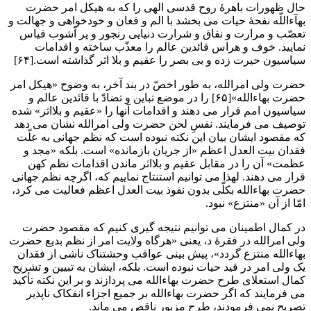
حال ظهورات باهرۀ روح قدسی الهی را که به هیکل امر حضرت
بهآءاللّه نفحۀ حیات می بخشد با الم و فغان و خودخواهی و جهالت و
تعصّب و مرارت و نفاق و شرارت دنیایی رنجور و پر آشوب قیاس
نمایید. خوف و هراس قائدین عالم را معذّب ساخته و اقدامات
سیاسیون حیرت زده و بی بصر را عقیم و بلا اثر گذاشته است.[۶۴]
حضرت ولی امرالله، به طور اخصّ در بند آخر، به وضوح «هیکل امر
حضرت بهاءالله»[۶۵] را در موضع تباین و تضادّ با قائدین عالم و
سیاسیون امم قرار می دهند و اقدامات آنها را «عقیم و بلااثر» شده
توصیف می فرمایند. نفسِ لحن حضرت ولی امرالله نشان می دهد
که مقصود ایشان بیان این نکته نبوده است که نظم جهانی به علّت
فقدان بیت العدل اعظم «از جریان بازمانده» است. بلکه «مجد و
عظمت» آن را در مقابل عقیم و بلااثر ماندن اقدامات نظم کهن
قرار می دهند. لهذا می توانیم استنتاج نماییم که، اگرچه نظم جهانی
حضرت بهاءالله بکلّی بدون نفوذ بیت العدل اعظم فعالیت می کرد،
امّا از آن «منتزع» نبود.
در کمال اطمینان می توانیم نتیجه گیری کنیم که مقصود حضرت
ولی امرالله در فقرۀ د، یعنی «هرگاه ولایت امر از نظم بدیع حضرت
بهاءالله منتزع گردد»، پیش بینی عواقب وحشتناک ناشی از فقدان
یک ولی امر در قید حیات نبوده است. بلکه، ایشان به تبیین و تشریح
کمال استعلای طرح حضرت بهاءالله می پردازند و بر این نکته تأکید
می فرمایند که اگر حضرت بهاءالله بر جمیع اجزاء انفکاک ناپذیر
تصریح نمی فرمودند، طرح مزبور ناقص می ماند.