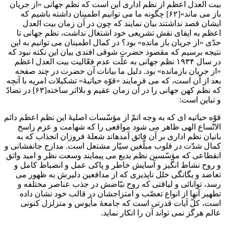
بیت العدل اعظم از نظم اداری این است که نظم جهانی «از جریان
باز می ماند»[۶۲] چگونه ما می توانیم اطمینان داشته باشیم که
ایشان قصد نداشتند بیان نمایند که چون در آن زمان بیت العدل
اعظم به ایفای نقش تشریعی خود اشتغال نداشت، نظم جهانی تا
حدّی «از جریان باز مانده» بود؟ در کمال اطمینان می توانیم به این
نتیجه برسیم که مقصود حضرت شوقی افندی بیان این نکته نبود که
در سال ۱۹۳۴ نظم جهانی به علّت عدم فعّالیت بیت العدل اعظم
«از جریان بازمانده» بود. دلیل ما بیانات آن حضرت در چند صفحه
بعد از آن است، که می فرمایند «قوّه حیاتیۀ» تشکیلات امریه با آنچه
که نظم کهن جهانی را در آن زمان عقیم و بلااثر ساخته[۶۳] در تضادّ
و تباین است:
قوّه حیاتیه ای که به وجه اتمّ از مؤسّسات اصلیۀ این نظم اعظم دائم
الاتّساع الهی ظاهر می شود مواقعی را که شهامت و عزم راسخ
بانیان نظم اداری بر آن فائق آمدهاند شعلۀ فروزان انجذاب که به
کمال شدّت در قلوب مبلّغین سیّار مشتعل است. مدارج جانفشانی و
انقطاعی که مؤسّسین نظم بدیع می پیمایند وسعت نظر و امید واثق
و روح نشاط انگیز و آسایش خاطر و پاکی عمل و انضباط کامل و
تعاضد و یگانگی خلل ناپذیری که از مدافعین دلیرش به ظهور می
رسد، توانائی و لیاقتی که روح نبّاضش در جذب عناصر مختلفه و
تطهیر آنها از انواع تعصّب و امتزاجشان در قالب خود نشان داده
است، کلّ آیات قدرتی است که جامعۀ مأیوس و متزلزل کنونی
عالم هرگز نمی تواند آن را انکار نماید.