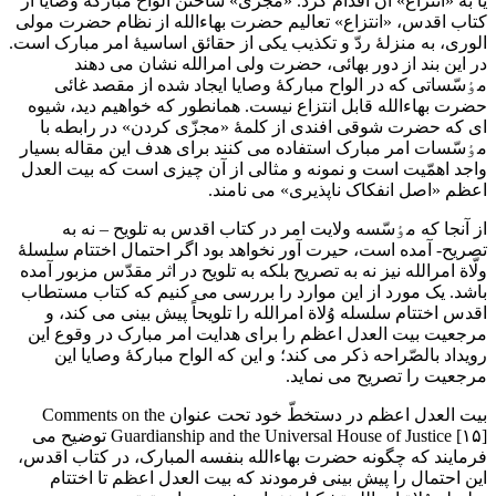
یا به «انتزاع» آن اقدام کرد. «مجزّی» ساختن الواح مبارکۀ وصایا از
کتاب اقدس، «انتزاع» تعالیم حضرت بهاءالله از نظام حضرت مولی
الوری، به منزلۀ ردّ و تکذیب یکی از حقائق اساسیۀ امر مبارک است.
در این بند از دور بهائی، حضرت ولی امرالله نشان می دهند
مٶسّساتی که در الواح مبارکۀ وصایا ایجاد شده از مقصد غائی
حضرت بهاءالله قابل انتزاع نیست. همانطور که خواهیم دید، شیوه
ای که حضرت شوقی افندی از کلمۀ «مجزّی کردن» در رابطه با
مٶسّسات امر مبارک استفاده می کنند برای هدف این مقاله بسیار
واجد اهمّیت است و نمونه و مثالی از آن چیزی است که بیت العدل
اعظم «اصل انفکاک ناپذیری» می نامند.
از آنجا که مٶسّسه ولایت امر در کتاب اقدس به تلویح – نه به
تصریح- آمده است، حیرت آور نخواهد بود اگر احتمال اختتام سلسلۀ
ولّاة امرالله نیز نه به تصریح بلکه به تلویح در اثر مقدّس مزبور آمده
باشد. یک مورد از این موارد را بررسی می کنیم که کتاب مستطاب
اقدس اختتام سلسله وُلاة امرالله را تلویحاً پیش بینی می کند، و
مرجعیت بیت العدل اعظم را برای هدایت امر مبارک در وقوع این
رویداد بالصّراحه ذکر می کند؛ و این که الواح مبارکۀ وصایا این
مرجعیت را تصریح می نماید.
بیت العدل اعظم در دستخطّ خود تحت عنوان Comments on the
Guardianship and the Universal House of Justice [۱۵] توضیح می
فرمایند که چگونه حضرت بهاءالله بنفسه المبارک، در کتاب اقدس،
این احتمال را پیش بینی فرمودند که بیت العدل اعظم تا اختتام