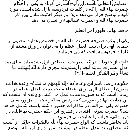
اعضایش انتخابی باشند. این لوح اشارتی کوتاه به یکی از احکام
حضرت بهاءالله را که در کلمات فردوسیه نازل شده است، مورد
تأئید و توضیح قرار می دهد و یک بار دیگر اهمّیت تبادل بین آثار
حضرت بهاءالله و حضرت عبدالبهاء را نشان می دهد.
حافظ نهائی ظهور امر اعظم
یکی از وعود صریحۀ حضرت بهاءالله در خصوص هدایت مصون از
خطای الهی برای بیت العدل اعظم را می توان در ورق هشتم از
کلمات فردوسیه یافت که می فرمایند:
«آنچه از حدودات در کتاب بر حسب ظاهر نازل نشده باید امنای بیت
عدل مشورت نمایند آنچه را پسندیدند مجری دارند انّه یُلهِمُهُم ما
یَشاءُ و هُوَ المُدَبِّرُ العَلیم»[۴۶]
چگونه در می یابیم این وعده که «اِنّه یُلهِمُهُم ما یَشاءُ» وعدۀ هدایت
مصون از خطای الهی برای اعضاء منتخب بیت العدل اعظم در
زمانی است که به صورت هیأت عمل می کنند، و وعده ای نیست که
این هدایت تنها در صورتی که «رئیس مقدّس» هیأت مزبور، یعنی
حضرت ولی امرالله، در مذاکرات حضور داشته باشند، شامل خواهد
شد؟ حضرت شوقی افندی در تشریح این حکم حضرت بهاءالله، در
دور بهائی، جواب را عنایت می فرمایند:
باید بخاطر داشت که الواح حضرت بهآءاللّه بالصّراحه حاکی از آنست
که اعضای بیت عدل اعظم در تمشیت امور اداری امراللّه و وضع