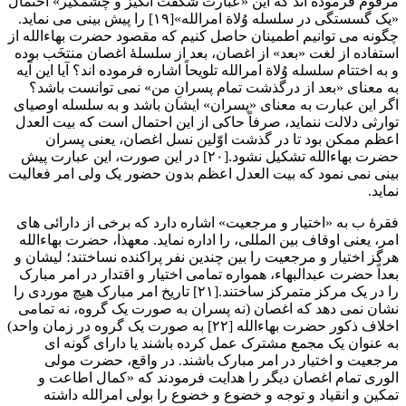
مرقوم فرموده اند که این «عبارت شگفت انگیز و چشمگیر» احتمال
«یک گسستگی در سلسله وُلاة امرالله»[۱۹] را پیش بینی می نماید.
چگونه می توانیم اطمینان حاصل کنیم که مقصود حضرت بهاءالله از
استفاده از لغت «بعد» از اغصان، بعد از سلسلۀ اغصان منتخَب بوده
و به اختتام سلسله وُلاة امرالله تلویحاً اشاره فرموده اند؟ آیا این آیه
به معنای «بعد از درگذشت تمام پسرانِ من» نمی توانست باشد؟
اگر این عبارت به معنای «پسران» ایشان باشد و به سلسله اوصیای
توارثی دلالت ننماید، صرفاً حاکی از این احتمال است که بیت العدل
اعظم ممکن بود تا در گذشت اوّلین نسل اغصان، یعنی پسران
حضرت بهاءالله تشکیل نشود.[۲۰] در این صورت، این عبارت پیش
بینی نمی نمود که بیت العدل اعظم بدون حضور یک ولی امر فعالیت
نماید.
فقرۀ ب به «اختیار و مرجعیت» اشاره دارد که برخی از دارائی های
امر، یعنی اوقاف بین المللی، را اداره نماید. معهذا، حضرت بهاءالله
هرگز اختیار و مرجعیت را بین چندین نفر پراکنده نساختند؛ لیشان و
بعداً حضرت عبدالبهاء، همواره تمامی اختیار و اقتدار در امر مبارک
را در یک مرکز متمرکز ساختند.[۲۱] تاریخ امر مبارک هیچ موردی را
نشان نمی دهد که اغصان (نه پسران به صورت یک گروه، نه تمامی
اخلاف ذکور حضرت بهاءالله [۲۲] به صورت یک گروه در زمان واحد)
به عنوان یک مجمع مشترک عمل کرده باشند یا دارای گونه ای
مرجعیت و اختیار در امر مبارک باشند. در واقع، حضرت مولی
الوری تمام اغصان دیگر را هدایت فرمودند که «کمال اطاعت و
تمکین و انقیاد و توجه و خضوع و خضوع را بولی امرالله داشته