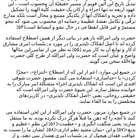
تبدیل تاریخ این آئین قویم از مسیر حقیقیّۀ آن محسوب است... این
عهود اربعه نه تنها اجزاء و ارکان یک حقیقت کلّیۀ الهیه را تشکیل
داده و تجزیه و انفکاک آنها از یکدیگر ممتنع و محال است بلکه مدارج
ترقّی و تکامل نقشۀ عظیمۀ رحمانیه ای محسوب می شود که بنحو
مستمرّ و غیر قابل انقطاعی در حال نشو و انبساط است[۵۴]
حضرت ولی امرالله باز هم در بیانی دیگر از همین اصطلاح استفاده
کرده اند تا اصل انفکاک ناپذیری را در مورد مٶسّسات امری مشارق
اذکار و توابع آن به کار ببرند.[۵۵] به نظر من از تمامی این مثالها
واضح و عیان است که حضرت ولی امرالله از طرح کلّی حضرت
بهاءالله سخن می گویند.
در جمیع این موارد، اعم از این که از اصطلاح «انتزاع»، «مجزّا
کردن» یا «جداسازی» استفاده می کنند، مقصود حضرت شوقی
افندی این است که انفکاک ناپذیری اجزاء متشکّلۀ امر مبارک را به
خواننده منتقل سازند. این شیوۀ حضرت ولی امرالله است که
حقیقتی روحانی، یعنی «اصل انفکاک ناپذیری» در کاربردهای
مختلفش را به ما القاء نمایند.
در جمیع موارد مزبور، حضرت ولی امرالله از این لحن استفاده می
کنند تا آنچه را که ذهن ما قبلاً هرگز درک نکرده بوده، به ما منتقل
سازند: یعنی شگفت انگیزی و «عظمت»[۵۶] این نظمِ «عظیم و
بدیع»[۵۷] و این «بنیان مشید نظم اداری»[۵۸]. ایشان ما را نسبت به
عواقب فقدان هیچیک از مٶسّسات امری هشدار نمی دهند، و از