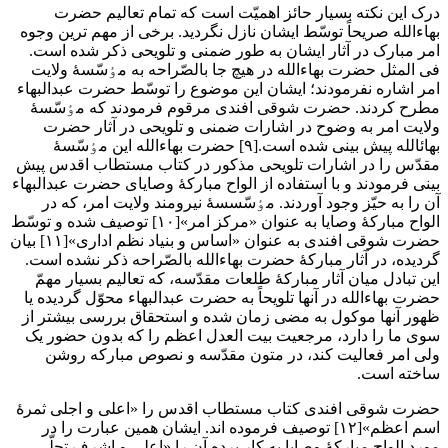
درک این نکته بسیار حائز اهمیّت است که تمام تعالیم حضرت
بهاءالله صریحاً توسّط ایشان نازل نگردید. برخی از مهم ترین وجوه
امر مبارک در آثار ایشان به طور ضمنی و تلویحی ذکر شده است.
فی المثل حضرت بهاءالله در هیچ جا بالصّراحه به مٶسّسۀ ولایت
امر اشاره نفرمودند؛ ایشان این موضوع را توسّط حضرت عبدالبهاء
مطرح کردند. حضرت شوقی افندی مرقوم فرمودند که مٶسّسۀ
ولایت امر به وضوح در اشارات ضمنی و تلویحی در آثار حضرت
بهائالله پیش بینی شده است.[۹] حضرت بهاءالله این مٶسّسۀ
مقدّس را در اشارات تلویحی مذکور در کتاب مستطاب اقدس پیش
بینی فرمودند و با استفاده از الواح مبارکۀ وصایای حضرت عبدالبهاء
آن را به حیّز وجود آوردند. مٶسّسسۀ نیرومند ولایت امر، که در
الواح مبارکۀ وصایا به عنوان «مرکز امر»[۱۰] توصیف شده و توسّط
حضرت شوقی افندی به عنوان «اساس و بنیاد نظم اداری»[۱۱] بیان
گردیده، در آثار مبارکۀ حضرت بهاءالله بالصّراحه ذکر نشده است.
این تبادل میان آثار مبارکۀ طلعات مقدّسه، که تعالیم بسیار مهمّ
حضرت بهاءالله در آنها تلویحاً به حضرت عبدالبهاء محوّل گردیده یا
ظهور آنها موکول به مضی زمان شده و استحقاق بررسی بیشتر از
سوی ما را دارد، مرجعیت بیت العدل اعظم را که بدون حضور یک
ولی امر فعالیت کند، در متون مقدّسه و نصوص مبارکه روشن
ساخته است.
حضرت شوقی افندی کتاب مستطاب اقدس را «اعلی و اجلی ثمرۀ
اسم اعظم»[۱۲] توصیف فرموده اند. ایشان همین عبارت را در
مورد الواح مبارکۀ وصایا به کار برده آن را «اعلی و اشرف تجلّی