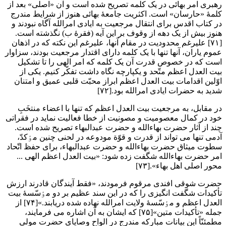
رهبری امر بهائی در یک کلمه تصریح شده است و آن «اصلی» بعد از
کلمۀ «حارسان» است. اکثریت جامعۀ بهائی هنوز از شرایط مندرج
در کتاب اقدس برای انتقال مرجعیت به ایادی امرالله آگاه نبودند و
هنوز بیش از یک دهه از وقوف بر این آیه (فقرۀ ب) نگذشته است.
[۷۱] علیرغم محدودیت در مقام آنها، علیرغم این نکته که در اذهان
عموم یاران، آنها تنها با یک کلمه دارای اقتدار مرجعیت بودند، سزاوار
است که در خصوص قدرت آن یک کلمه که امر الهی را تا تشکیل
بیت العدل اعظم متّحد و یکپارچه نگاه داشت تفکّر کنیم. یکی از
اوّلین اقدامات بیت العدل اعظم ابراز محبّت قلبی عمیق و امتنان
شدید به حضرات ایادی امرالله بود.[۷۲]
در مقابل، به مرجعیت بیت العدل اعظم که تنها با اعضاء منتخَبِ
خود در کمال معصومیت و مصونیت از خطا فعالیت نماید در فقراتی
چند از آثار حضرت بهاءالله و حضرت عبدالبهاء تصریح شده است.
آدمی تنها می تواند از قدرت و قوّة مودوعه در لحنی چنین مٶکدّ،
سطوت میثاق حضرت بهاءالله و حضرت عبدالبهاء، برای حفظ اتّحاد
امر حضرت بهاءالله شگفت زده شود: «بیت العدل اعظم الهی ...
محور اصلی اهل بهاء».[۷۳]
حضرت شوقی افندی مرقوم فرمودند، «فقط آیندگان قادرند ارزش
تأکیدات شگفت انگیزی را که در این سند عظیم بر دو مٶسّسۀ بیت
العدل اعظم و مٶسّسۀ ولایت امرالله نهاده شده دریابند.»[۷۴] از
جمله «تأکیدات متین»[۷۵] که ایشان به آن اشاره می فرمایند،
مطمئنّاً این بیانات مبارکه مندرج در الواح وصایای حضرت مولی