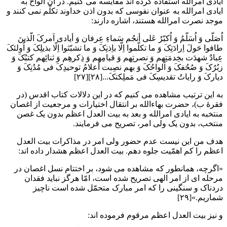
ایادی امرالله استفاده کرده اند مقایسه می کنیم. در آن الواح به
ایادی امرالله به عنوان نفوسی که بدون اذن خداوند تکلّم نمی کنند و
موجد نصرت امرالله هستند، اشاره دارند:
اُصَلّی وَ اُسَلّمُ وَ اُکبّرُ عَلی أنجُم سَماءِ عِرفان وَ أیادی اَمرکَ الّذینَ
طافوا حَولَ اِرادَتِکَ وَ ما تکلّموا اِلّا باِذنِکَ وَ ما تشبّثوا اِلّا بذیلِکَ وَ اُولئکَ
عِبادٌ شهدَت بخِدمَتِهم وَ نصرتِهم وَ قیامِهم وَ ذِکرهِم وَ ثنائِهم کتبُکَ وَ
زبُرُکَ وَ صُحُفکَ وَ اَلواحُکَ وَ بهم نصِبت أعلامُ توحیدِکَ فی مُدُنِکَ وَ
دیارکَ وَ رایاتُ تقدیسِکَ فی مَملِکتکَ...[۲۸][۲۷]
به این ترتیب مشاهده می کنیم که در این دلالات کتاب اقدس (در
فقرۀ ب)، حضرت بهاءالله بر انتقال اختیارات و مرجعیت از اغصان
منتخبه به ایادی امرالله و بعد به بیت العدل اعظم بدون یک غصن
منتخب، بدون یک ولی امر، تصریح می فرمایند.
هدف من این نیست عدم حضور ولی امر در مذاکرات بیت العدل
اعظم را کم اهمّیت جلوه دهم. بیت العدل اعظم هشدار داده اند:
«اگرچه، همانطور که مشاهده می شود، بر اختتام نسل اغصان در
مرحله ای از امر الهی تصریح شده است، امّا هرگز نباید فقدان
دردناک و سنگینی را که امر مبارک متحمّل شده است ناچیز
شماریم.»[۲۹]
و نیز بیت العدل اعظم مرقوم فرموده اند: