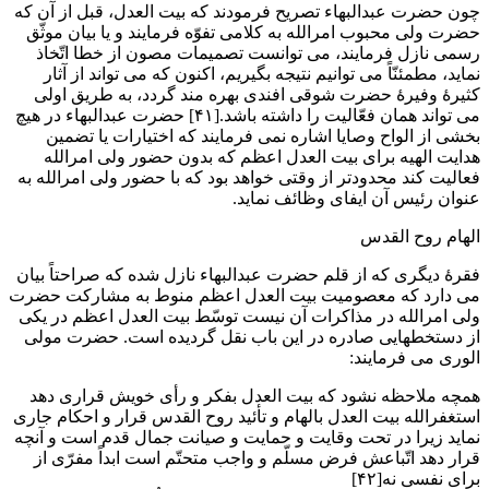
چون حضرت عبدالبهاء تصریح فرمودند که بیت العدل، قبل از آن که
حضرت ولی محبوب امرالله به کلامی تفوّه فرمایند و یا بیان موثّق
رسمی نازل فرمایند، می توانست تصمیمات مصون از خطا اتّخاذ
نماید، مطمئنّاً می توانیم نتیجه بگیریم، اکنون که می تواند از آثار
کثیرۀ وفیرۀ حضرت شوقی افندی بهره مند گردد، به طریق اولی
می تواند همان فعّالیت را داشته باشد.[۴۱] حضرت عبدالبهاء در هیچ
بخشی از الواح وصایا اشاره نمی فرمایند که اختیارات یا تضمین
هدایت الهیه برای بیت العدل اعظم که بدون حضور ولی امرالله
فعالیت کند محدودتر از وقتی خواهد بود که با حضور ولی امرالله به
عنوان رئیس آن ایفای وظائف نماید.
الهام روح القدس
فقرۀ دیگری که از قلم حضرت عبدالبهاء نازل شده که صراحتاً بیان
می دارد که معصومیت بیت العدل اعظم منوط به مشارکت حضرت
ولی امرالله در مذاکرات آن نیست توسّط بیت العدل اعظم در یکی
از دستخطهایی صادره در این باب نقل گردیده است. حضرت مولی
الوری می فرمایند:
همچه ملاحظه نشود که بیت العدل بفکر و رأی خویش قراری دهد
استغفرالله بیت العدل بالهام و تأئید روح القدس قرار و احکام جاری
نماید زیرا در تحت وقایت و حمایت و صیانت جمال قدم است و آنچه
قرار دهد اتّباعش فرض مسلّم و واجب متحتّم است ابداً مفرّی از
برای نفسی نه[۴۲]