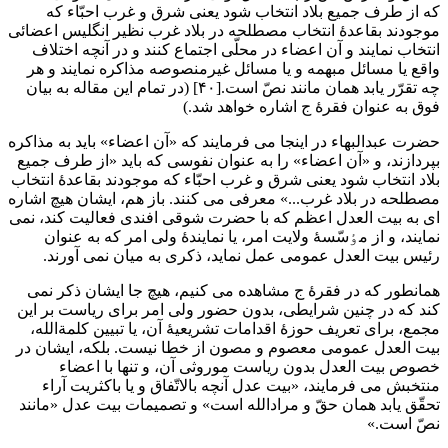
که از طرف جمیع بلاد انتخاب شود یعنی شرق و غرب احبّاء که
موجودند بقاعدۀ انتخاب مصطلحه در بلاد غرب نظیر انگلیس اعضائی
انتخاب نمایند و آن اعضاء در محلّی اجتماع کنند و در آنچه اختلاف
واقع یا مسائل مبهمه و یا مسائل غیرمنصوصه مذاکره نمایند و هر
چه تقرّر یابد همان مانند نصّ است.[۴۰] (در تمام این مقاله به بیان
فوق به عنوان فقرۀ ج اشاره خواهد شد.)
حضرت عبدالبهاء در اینجا می فرمایند که «آن اعضاء» باید به مذاکره
بپردازند، و «آن اعضاء» را به عنوان نفوسی که باید «از طرف جمیع
بلاد انتخاب شود یعنی شرق و غرب احبّاء که موجودند بقاعدۀ انتخاب
مصطلحه در بلاد غرب...» معرفی می کنند. باز هم، ایشان هیچ اشاره
ای به بیت العدل اعظم که با حضرت شوقی افندی فعالیت کند، نمی
نمایند، و از مٶسّسۀ ولایت امر، یا نمایندۀ ولی امر که به عنوان
رئیس بیت العدل عمومی عمل نماید، ذکری به میان نمی آورند.
همانطور که در فقرۀ ج مشاهده می کنیم، هیچ جا ایشان ذکر نمی
کند که در چنین شرایطی، بدون حضور ولی امر برای ریاست بر این
مجمع، برای تعریف حوزۀ اقدامات تشریعیۀ آن، یا تبیین کلمةالله،
بیت العدل عمومی معصوم و مصون از خطا نیست. بلکه، ایشان در
خصوص بیت العدل بدون ریاست موروثی آن، و تنها با اعضاء
منتخبش می فرمایند، «بیت عدل آنچه بالاتّفاق و یا باکثریت آراء
تحقّق یابد همان حقّ و مرادالله است» و تصمیمات بیت عدل «مانند
نصّ است.»