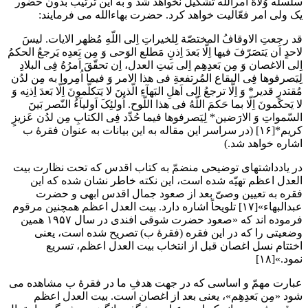
سلسله وُلاة امرالله تشکیل نخواهد شد و به این ترتیب بدون حضور
یک ولی امر فعّالیت خواهد کرد. حضرت بهاءالله می فرمایند:
قد رجعتِ الاوقافُ المختصّة لِلخیراتِ اِلی اللّهِ مُظهر الایات. لیسَ
لاحدٍ اَن یَتصَرّفَ فیها اِلّا بَعدَ اِذنِ مَطلع الوَحی وَ مِن بَعدِه یَرجعُ الحکمُ
اِلی الاغصان وَ مِن بَعدِهِم اِلی بَیتِ العدل، اِن تحقّقَ اَمرُهُ فِی البلادِ
لِیَصرفوها فِی البقاع المُرتفعةِ فی هذا الامر وَ فیما اُمِروا به مِن لدُن
مُقتدرٍ قدیر* وَ اِلّا ترجعُ اِلی اَهلِ البَهآءِ الّذینَ لا یَتکلّمونَ اِلّا بَعدَ اِذنِه وَ
لا یَحکمونَ اِلّا بما حَکمَ اللّهُ فی هذا اللّوح. اُولئِکَ اَولیآءُ النّصر بَینَ
السّمواتِ وَ الارَضین* لِیَصرفوها فیما حُدِّد فِی الکتابِ مِن لدُن عَزیزٍ
کریم*[۱۶] (در سراسر این مقاله به این بیانات به عنوان فقرۀ ب
اشاره خواهد شد.)
در یادداشتهای توضیحی منضمّ به کتاب اقدس که تحت نظارت بیت
العدل اعظم تهیّه شده است، این نکته خاطر نشان شده که این
فقره به تعیین وصیّ بعد از صعود جمال اقدس ابهی و حضرت
عبدالبهاء»[۱۷] تلویحاً اشاره دارد. بیت العدل اعظم همچنین مرقوم
فرموده اند که «صعود حضرت شوقی افندی در سال ۱۹۵۷ همین
وضعیتی را که در این فقره (فقرۀ ب) تصریح شده است، یعنی
اختتام نسل اغصان قبل از انتخاب بیت العدل اعظم، تسریع
نمود.»[۱۸]
عبارت مهمّ و اساسی که در جهت هدفِ ما در فقرۀ ب مشاهده می
شود «مِن بَعدِهِم»، یعنی بعد از اغصان است. بیت العدل اعظم