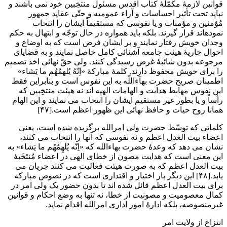
قوانین لازمۀ مکمّلۀ کتاب اقدس مسئول منتخِبین خود نمی باشند و
نباید تحت تأثیر احساسات و آراء عمومیه و حتّی عقاید جمهور
مُؤمنین و مؤمنات و یا نفوسی که مستقیماً ایشان را انتخاب
نمودهاند قرار گیرند. بلکه باید همواره در حال توجّه و ابتهال به حکم
وجدان خویش رفتار نمایند و بر ایشان فرض است که به اوضاع و
احوال جاریۀ هیئت جامعه آشنائی کامل حاصل نمایند و به قضایای
مرجوعه بدون شائبۀ غرض رسیدگی کنند. ولی حقّ نهائی اخذ تصمیم
را برای خویش محفوظ دارند. کلمۀ مبارکۀ «اِنّهُ یُلهمُهُم ما یَشاء»
اطمینان صریح حضرت بهآءاللّه به این نفوس است و بنابراین فقط
این نفوس مهابط هدایت و الهامات الهیه اند نه هیئت منتخِبین که
رأساً و یا بطور غیر مستقیم ایشان را انتخاب می نمایند و این الهام
همانا روح حیات و حافظ نهائی این ظهور اعظم است.[۴۷]
کلماتی که توسّط حضرت ولی امرالله برگزیده شده است، یعنی
اعضاء بیت العدل اعظم و نه نفوسی که آنها را انتخاب می کنند،
نشان می دهد که وعدۀ حضرت بهاءالله که «اِنّه یُلهِمُهُم ما یَشاء» به
این معنی است که هدایت مصون از خطای الهی در اعضاء مُنتَخَبۀ
بیت العدل اعظم که به صورت هیئت فعالیت می کنند جریان می
یابد.[۴۸] این دیگر بار اختیار و اقتداری است که در نصوص مبارکه
برای بیت العدل اعظم قائل شده اند تا بدون حضور یک ولی امر در
کمال معصومیت و مصونیت از خطا، نه تنها به وضع احکام و قوانین
غیرمنصوصه، بلکه ادارۀ امور اداری امرالله اقدام نماید.
انتزاع از ولایت امر