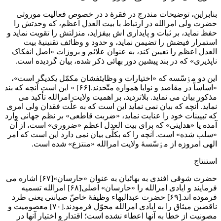
بنابراین، توضیحات مندرج در فقرۀ د در خصوص فعالیت موروثی
حضرت ولی امرالله در ارتباط با بیت العدل اعظم، که وحدتش را
حفظ نماید، بر ثبات و پایداری اش بیفزاید، منزلتش را تقویت نماید و
استمرار فیضش را تضیمن نماید، و حدود و وظائف تقنینیۀ بیت
العدل اعظم را تعیین کند، به عنوان علائم و بروزات «اصل انفکاک
ناپذیری» که در بند پیشین دور بهائی ذکر شده، بیان گردیده است.
این دو مٶسّسه که «اختیارات و وظایئفشان مکمّل یکدیگر است»،
«اساساً در مقاصد و نوایا همواره متّحدند.[۶۶] » این است آنچه که بند
مذکور بیان می نماید. بلاتردید، بر اهمیت ولایت امرالله تأکید می
نماید. آنچه که بیان نمی نماید این است که به علّت فقدان ولی امری
که تبیینات خود را عنایت نماید، «ضربت قاطعی» بر نظم جهانی وارد
آمده یا «هدایتی» که برای بیت العدل اعظم «ضروری» است، از آن
«سلب شده» است. آنچه را که بکلّی بیان نمی دارد این است که امر
الهی امروزه از مٶسّسۀ ولایت امرالله «منتزع» شده است.
استنتاج
حضرت شوقی افندی به بهائیان به عنوان «حارسان»[۶۷] اشاره می
فرمایند و ایادی امرالله را «حارسان» اصلی[۶۸] امرالله تسمیه
فرموده اند.[۶۹] حضرت عبدالبهاء وظیفۀ خاصّ صیانتی یعنی طرد
ناقضین میثاق را به ایادی امرالله محوّل فرمودند.[۷۰] معصومیت و
مصونیت از خطا به آنها اعطاء نشده است؛ اقتدار و اختیار آنها در