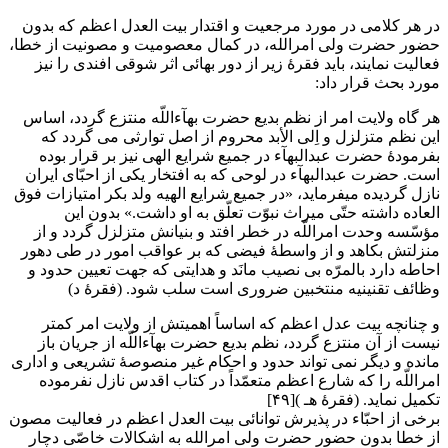
در هر کلامی در مورد مرجعیت و اقتدار بیت العدل اعظم که بدون
حضور حضرت ولی امرالله، در کمال معصومیت و مصونیت از خطا،
فعالیت نمایند، باید فقرۀ زیر از دور بهائی اثر شوقی افندی را نیز
مورد بحث قرار داد:
هر گاه ولایت امر از نظم بدیع حضرت بهآءاللّه منتزع گردد، اساس
این نظم متزلزل و اِلی الأبد محروم از اصل توارثی می گردد که
بفرمودۀ حضرت عبدالبهآء در جمیع شرایع الهی نیز بر قرار بوده
است. حضرت عبدالبهآء در لوحی که به افتخار یکی از احبّای ایران
نازل گردیده میفرماید، «در جمیع شرایع الهیه ولد بکر امتیازات فوق
العاده داشته حتّی میراث نبوّت تعلّق به او داشت.» بدون این
مؤسّسه وحدت امراللّه در خطر افتد و بنیانش متزلزل گردد و از
منزلتش بکاهد و از واسطۀ فیضی که بر عواقب امور در طی دهور
احاطه دارد بالمرّه بی نصیب مانَد و هدایتی که جهت تعیین حدود و
وظائف تقنینیه منتخبین ضروری است سلب شود. (فقرۀ د)
و چنانچه بیت عدل اعظم که اساساً اهمیتش از ولایت امر کمتر
نیست از آن منتزع گردد، نظم بدیع حضرت بهآءاللّه از جریان باز
مانده و دیگر نمی تواند حدود و احکام غیر منصوصۀ تشریعی و اداری
امراللّه را که شارع اعظم متعمّداً در کتاب اقدس نازل نفرموده
تکمیل نماید. (فقرۀ هـ )[۴۹]
برخی از احبّاء در پذیرش توانائی بیت العدل اعظم در فعالیت مصون
از خطا بدون حضور حضرت ولی امرالله به اشکالات خاصّی دچار