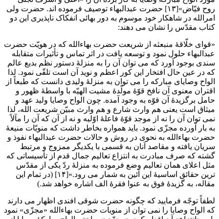
روح فیّاض»[۱۳] حضرت عبدالبهاء توصیف فرموده اند. حضرت ولی
امرالله در شاهکار خود موسوم به دور بهائی انفکاک ناپذیری این دو
کتاب مقدّس را نشان می دهند:
«قوای خلّاقۀ منبعثه از شریعت حضرت بهاءالله که در هویّت حضرت
عبدالبهاء حلول نمود و توسعه یافت در اثر تماس و تأثیرات متقابله
سندی بوجود آورد که می توان آن را به منزلۀ دستور نظم بدیع عالم
که در عین حال افتخار این کور اعظم و نوید آن است تلقّی نمود. لذا
الواح وصایای مبارکه را می توان به منزلۀ ولیدی دانست که طبعاً از
اقتران معنوی آن نافخ قوّۀ مولّدۀ مشیت الهیّه با واسطۀ ظهور و
حامل برگزیدۀ آن قوّه به وجود آمده. چون الواح وصایا ولید عهد و
میثاق است یعنی هم وارث شارع و هم وارث مبیّن شریعت الله، لذا
نمی توان آن را نه از موجد قوّۀ فاعلۀ اوّلیه و نه از آن که آن را مآلاً
به بار آورده مجزّی نمود. باید همواره بخاطر داشت که منویّات منیعۀ
حضرت بهاءالله به نحوی در روش و حالات حضرت عبدالبهاء نفوذ و
سریان یافته و مقاصد آنان به قسمی با یکدیگر ممزوج و مرتبط
گشته که صرف مبادرت به انتزاع تعالیم جمال قدم از تأسیساتی که
مثل اعلای همان تعالیم وضع فرموده به منزلۀ ردّ یکی از مقدّس
ترین حقائق اساسیۀ این آئین به شمار می رود.»[۱۴] (در تمام این
مقاله، به گزیدۀ فوق به عنوا فقرۀ الف اشاره خواهد شد.)
لطفاً توجّه فرمایید که چگونه حضرت شوقی افندی اظهار می دارند
که الواح وصایا را نمی توان از منویات حضرت بهاءالله «مجزّی» نمود