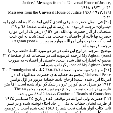
Justice," Messages from the Universal House of Justice,
۱۹۶۸-۱۹۷۳, p. ۴۱
[۱۹] Messages from the Universal House of Justice ۱۹۶۸-۱۹۷۳,
p.۴۱
[۲۰] فی المثل حضرت شوقی افندی گاهی اوقات کلمۀ اغصان را به
«پسران» ترجمه فرموده اند. (رسالۀ ابن ذئب، صفحۀ ٦٨ و ٦٩؛
منتخباتی از آثار حضرت بهاءالله، ص ١٥٧) در هر یک از این موارد
حضرت بهاءالله از «اغصانی» صحبت می کنند؛ شاید به این علّت
است که حضرت ولی امرالله موارد مزبور را «Aghsan (sons)»
ترجمه فرموده اند.
توضیح مترجم: در لوح ابن ذئب در هر دو مورد کلمۀ «اغصانی» را
My Aghsan (sons) ترجمه فرموده اند. در منتخبات که از صفحۀ ٣٢٧
مجموعه اقتدارات نقل شده است، «غصنی از اغصان» به صورت
one of My Aghsan (sons) برگردانده شده است.
[۲۱] مترجم: نویسنده به صفحۀ ٣٨٦-٣٨٥ کتاب The Promulgation of
Universal Peace (مجموعه خطابه های حضرت عبدالبهاء که در
آمریکا ایراد شده است) ارجاع داده. خطابۀ مزبور در اوّل نوامبر
١٩١٢ در منزل خانم کورین ترو در شیکاگو ایراد شده است. امّا متن
فارسی در دست نیست. ارجاع دوم نویسنده به مجموعۀ The
Continental Boards of Counselors صفحۀ ٤٥-٤٤ می باشد.
[۲۲] حضرت ولی امرالله در توقیعی که در تاریخ ٢٥ سپتامبر ١٩٣٤
از طرف ایشان خطاب به یکی از آحاد احبّاء نوشته شده و در نشر
ثانی کتاب انوار هدایت تحت شمارۀ ١٥٤٨ ثبت شده است در توضیح
معنی کلّی این اصطلاح می فرمایند، «و امّا در مورد اغصان؛ این