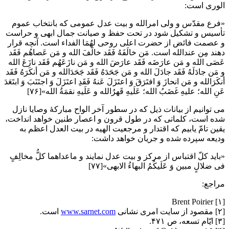
الوری است:
«فرع مقدّس و ولی امرالله و بیت عدل عمومی که بانتخاب عموم
تأسیس و تشکیل شود در تحت حفظ و صیانت جمال ابهی و حراست
و عصمت فائض از حضرت اعلی روحی لهُمَا الفداء است. آنچه قرار
دهند مِن عندالله است. مَن خالَفَهُ فَقَد خالَفَ الله و مَن عَصاهُم فَقَد
عَصَی الله و مَن عارَضَه فَقَد عارَضَ الله و مَن نازَعَهُم فَقَد نازَعَ الله
و مَن جادَلَهُ فَقَد جادَلَ الله و مَن جَحَدَهُ فَقَد جَحَدَالله و مَن أنکَرَهُ فَقَد
أنکَرَالله و مَن انحازَ وَ افتَرَقَ وَ اعتَزَلَ عَنهُ فَقَدِ اعتَزَلَ وَ اجتَنَبَ وَ ابتَعَدَ
عَنِ الله؛ علیهِ غَضَبُ الله؛ عَلَیهِ قَهرُالله و عَلَیهِ نقمَةُ الله»[۷۶]
می توانیم از بیانات ذیل که در سطور آخر الواح مبارکۀ وصایا نازل
شده است، کلماتی که در طول قرون و اعصار طنین خواهد انداخت،
یقین تامّ یابیم که اقتدار و مرجعیت الهیه در بیت العدل اعظم به
ودیعه سپرده شده و جریان خواهد داشت:
«باید کلّ اقتباس از مرکز و بیت عدل نمایند و ماعداهما کلُّ مخالِفٍ
فی ضلالٍ مبین وَ عَلَیکُمُ البهاءُ الابهی»[۷۷]
مراجع:
[۱] Brent Poirier
[۲] مقصود از سایت امری نشانی
www.sarnet.com
است.
[۳] ایّام تسعه، ص ۴۷۱.