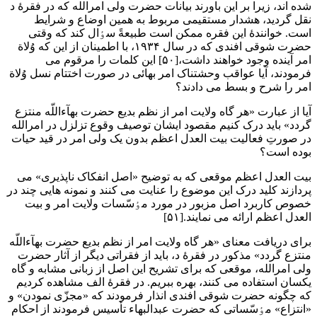
شده اند، زیرا بر این باورند بیانات حضرت ولی امرالله که در فقرۀ د
نقل گردید، هشدار مستقیمی مربوط به همین اوضاع و شرایط
است. خوانندۀ این فقره ممکن است طبیعةً سٶال کند که وقتی
حضرت شوقی افندی که در سال ۱۹۳۴، با اطمینان از این که وُلاة
امر آینده وجود خواهند داشت،[۵۰] این کلمات را مرقوم می
فرمودند، آیا عواقب وحشتناک امر بهائی در صورت اختتام نسل وُلاة
امر را شرح و بسط می دادند؟
آیا از عبارت «هر گاه ولایت امر از نظم بدیع حضرت بهآءاللّه منتزع
گردد» باید درک کنیم مقصود ایشان توصیف وقوع تزلزل در امرالله
در صورتِ فعالیت بیت العدل اعظم بدون یک ولی امر در قید حیات
بوده است؟
بیت العدل اعظم موقعی که به توضیح «اصل انفکاک ناپذیری» می
پردازند کلید درک این موضوع را عنایت می کنند و نمونه هایی چند در
خصوص کاربرد اصل مزبور در مورد مٶسّسات ولایت امر و بیت
العدل اعظم ارائه می نمایند.[۵۱]
برای دریافت معنای «هر گاه ولایت امر از نظم بدیع حضرت بهآءاللّه
منتزع گردد» مذکور در فقرۀ د، باید از فقراتی دیگر از آثار حضرت
ولی امرالله، موقعی که برای تشریح این اصل از زبانی مشابه و گاه
یکسان استفاده می کنند، بهره ببریم. در فقرۀ الف مشاهده کردیم
که چگونه حضرت شوقی افندی انذار فرمودند که «مجزّی نمودن» و
«انتزاع» مٶسّساتی که حضرت عبدالبهاء تأسیس فرمودند از احکام