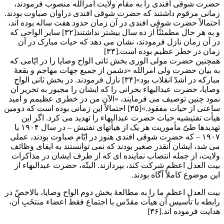
حضرت شوقی افندی را به مقام ولایت امرالله منصوب فرمودند،
زمانی مرقوم داشتند که حضرت شوقی افندی دراوان صباوت بودند.
احتمالاً حضرت شوقی افندی در آن زمان حدود هفت ساله بوده اند،
و به هر حال مطمئنّاً از ده سال بیشتر نداشتند[۳۲] سایر الواحی که
در آن زمان نازل فرمودند، نشان می دهد که حیات مبارک در آن
زمان در خطر عظیم بوده است.[۳۳]
همچنین حضرت مولی الوری بخش ثانی الواح وصایا را در ایّامی که
به بیان حضرت ولی امرالله «دشمن از جمیع جهات مهاجم و بقعۀ
مبارکه در اشدّ انقلاب بود»[۳۴] نازل فرمودند. در بخش ثانی الواح
وصایا، حضرت عبدالبهاء بحرانی را که ایشان را مجبور به تحریر آن
نمود چنین توصیف می فرمایند، «الآن من در خطری عظیمم و امید
ساعتی از حیات مفقود.»[۳۵] احتمالاً این زمانی بوده است که دومین
هیأت تفتیشیه حیات حضرت عبدالبهاء را تهدید می کرد. اگر این
تهدیدها طیّ مأموریت هر یک از هیأتهای تفتیش – در سال ۱۹۰۴ یا
۱۹۰۷ – که حضرت شوقی افندی هنوز در ایّام صباوت بودند، عملی
می شد، ایشان آنقدر صغیر بودند که نمی توانستند به ایفای وظائف
ولایت، از جمله انتصاب نماینده ای که از طرف ایشان در مذاکرات
بیت العدل اعظم شرکت کند، بپردازند. البتّه، حضرت عبدالبهاء از
این موضوع کاملاً آگاه بودند.
بیت العدل اعظم ما را به مطالعۀ بخش دوم الواح وصایا، بالاخصّ در
رابطه با تأسیس آن هیأت مقدّس با اجتماع فقط اعضاء منتخَبِ آن،
هدایت فرموده اند.[۳۶]