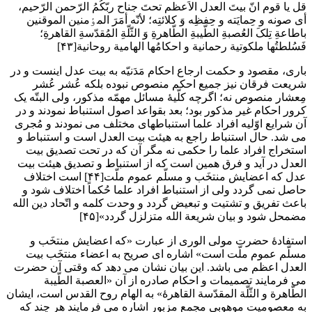
قل یا قوم انّ بیتَ العدل الاَعظم تحتَ جناح ربّکُمُ الرّحمن الرّحیم،
أی صونه و حِمایَته و حِفظِه وَ کلائتِه؛ لأنّه أمَرَ المٶمنین الموقنین
باطاعةِ تِلکَ العُصبةِ الطّیبةِ الطّاهرةِ وَ الثّلّةِ المُقدّسةِ القاهرةِ؛
فَسُلطتُها ملکوتیة رحمانیة و احکامُها الهامیة روحانیة[۴۳]
باری، مقصود و حکمت ارجاع احکام مَدَنیّه به بیت عدل اینست و در
شریعت فرقان نیز جمیع احکم منصوص نبوده بلکه عُشر عُشر
مِعشار منصوص نه؛ اگرچه کلّیۀ مسائل مهمّه مذکور، ولی البتّه یک
کرور احکام غیر مذکور بود؛ بعد بقواعد اصول استنباط نمودند و در
آن شرایع اوّلیه افراد علما استنباطهای مختلف می نمودند و مُجری
می شد. حال استنباط راجع به هیئت بیت العدل است و استنباط و
استخراج افراد علما را حکمی نه مگر آن که در تحت تصدیق بیت
العدل در آید و فرق همین است که از استنباط و تصدیق هیئت بیت
عدل که اعضایش منتخَب و مسلّم عموم ملّت[۴۴] است اختلاف
حاصل نمی گردد ولی از استنباط افراد علما حُکماً اختلاف شود و
باعث تفریق و تشتیت و تبعیض گردد و وحدت کلمه و اتّحاد دین الله
مضمحل شود و بیان شریعة الله متزلزل گردد»[۴۵]
استفادۀ حضرت مولی الوری از عبارت «که اعضایش منتخَب و
مسلّم عموم ملّت است» اشاره ای صریح به اعضاء منتخَب بیت
العدل اعظم می باشد. این بیان نشان می دهد که وقتی آن حضرت
می فرمایند تصمیمات و احکام صادره از آن «العصبة الطّیبة
الطّاهرة و الثّلّة المقدّسة القاهرۀ» به الهام روح القدس است، ایشان
به معصومیت موهوبی مجمع مزبور اشاره می فرمایند هر چند که