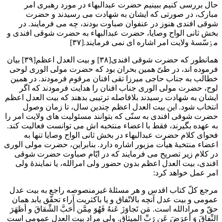
حال بررسی کنیم ببینیم حضرت عبدالبهاء در مورد رهبری امر
مبارک، در صورتی که ایشان به شهادت می رسیدند و حضرت
شوقی افندی هنوز در عنفوان صباوت بودند، چه می فرمایند. در
بخش ثانی الواح وصایا، حضرت عبدالبهاء به حضرت شوقی افندی و
مٶسّسۀ ولایت امر اشاره ای نمی فرمایند.[۳۷]
همانطور که حضرت شوقی افندی[۳۸] و بیت العدل اعظم[۳۹] بیان
فرموده اند، در طیّ همین بحران بود که حضرت مولی الوری لوحی
خطالب به جناب حاجی میرزا تقی افنان مرقوم فرمودند. در همین
لوح، حضرت مولی الوری جناب افنان را هدایت فرمودند که اگر
ایشان به شهادت رسیدند بلافاصله ترتیبی بدهند که بیت العدل اعظم
انتخاب شود. این بیت العدل اعظم چندین سال، تا زمان وصول
حضرت شوقی افندی به سنّی که بتوانند مسئولیت های ولایت امر را
به عهده بگیرند، فقط با اعضاء منتخبه اش می توانست فعالیت کند.
فحوای کلام حضرت عبدالبهاء در بخش ثانی الواح وصایا تنها به
اعضاء منتخبۀ هیأت مزبور اشاره دارد. بنابراین، حضرت مولی الوری
در کلام زیر تصریح می فرمایند که در ایّام صباوت حضرت شوقی
افندی، بیت العدل اعظم بدون حضور ولی امرالله، یا نمایندۀ ولی
امر عمل خواهد کرد:
مرجع کلّ کتاب اقدس و هر مسئلۀ غیرمنصوصه راجع به بیت عدل
عمومی و بیت عدل آنچه بالاتّفاق و یا باکثریت آراء تحقّق یابد همان
حقّ و مرادالله است. مَن تَجاوَزَ عَنهُ فَهُوَ مِمَّن أَحَبَّ الشِّقاقَ و أظهَرَ
النِّفاقَ وَ أعرَضَ عَن رَبِّ المیثاق. ولی مراد بیت العدل عمومی است