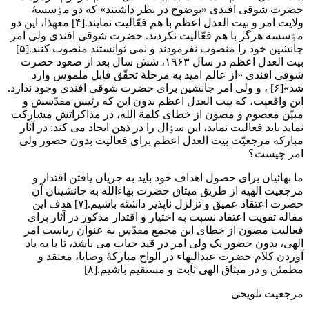
حضرت شوقی افندی «بوضوح در نظر داشتند» که دو مٶسسۀ
ولایت امر و بیت العدل اعظم با هم فعّالیت نمایند.[۴] معهذا، این دو
مٶسسه هرگز با هم فعّالیت نکردند. حضرت شوقی افندی ولی امر
جانشین خود را منصوب نفرمودند و نمی توانستند منصوب کنند.[۵]
بیت العدل اعظم در سال ۱۹۶۳، شش سال بعد از صعود حضرت
شوقی افندی «از عالم امید به مرحلۀ تحقّق قابل ملموس وارد
شد»[۶] ، و ولی امر جانشین برای حضرت شوقی افندی وجود ندارد.
این واقعیت، که بیت العدل اعظم بدون این که رئیس مقدّسش و
مبیّن معصوم و مصون از خطای کلمة الله، در مذاکراتش مشارکت
نماید باید فعالیت نماید، این سٶال را در ذهن ایجاد می کند: در آثار
مبارکه مرجعیّت بیت العدل اعظم برای فعالیت بدون حضور ولی
امر چیست؟
ما بهائیان برای حصول اهداف خود باید به جریان یافتن اقتدار و
مرجعیت الهیه از طریق میثاق حضرت بهاءالله به جانشینان آن
حضرت اعتقاد عمیق و تزلزل ناپذیر داشته باشیم.[۷] هدف این
مقاله تقویت اعتقاد نسبت به اختیار و اقتدار مذکور در آثار برای
فعالیت مصون از خطای این مجمع مقدّس به عنوان ریاست امر
الهی، بدون حضور یک ولی امر در قید حیات می باشد، تا با به یاد
آوردن کلام حضرت عبدالبهاء در الواح مبارکۀ وصایا، معتقد و
مطمئن و در میثاق الهی ثابت و مستقیم باشیم.[۸]
مرجعیت تلویحی