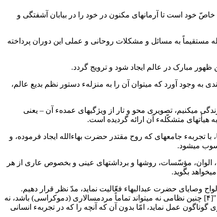
اصّ خود است تا آرمانهای مکنون در خود را در بیابان آشفتگی و
لله مستقیماً به مسائل و مشکلات روحانی و عملی این دوران پرداخته
ی به وجود آورد که میتوان آن را به منزلهء دستور نظم بدیع عالم،
هیچ فرد بشری امروزه نمیتواند مدّعی شود که الواح مبارکهء وصایا را به طور کامل درک کرده است. به ما که در "دورهء سایه - روشن"[۳] زندگی می‎کنیم، تصویری محو و تار از ویژگیهای عمدهء آن – یعنی
هیأتهای متشکّلهء آن ارائه گردیده است.
، با تجربهء جامعهای که روح مقتدر حضرت بهاءالله ایجاد فرموده، و
حسوب میشود.
برای حصول این درک کاملتر، ضروری چنان است که به الواح وصایا به عنوان یک شاهکار عظیم هنری نگاه کنیم؛ نگاهی فارغ از جمیع اَشکال، الوان، مؤسّسات، روش‎ها و برداشتهای عینی و بخصوص عاری از هر
یخواهد بگوید.
اح وصایای حضرت عبدالبهاء فعّالیت نماید، مدّ نظر قرار دهیم.
اینهمه در واژهء "حکومت الهی" (تئوکراسی) خلاصه میشود؛ یا آنگونه که در دور قبل بیان شده، "خداوند شخصاً بر خلقش حکومت خواهد کرد."[۴] چنین نظامی نه میتواند تماماً مردمسالاری (دموکراسی) باشد، نه
گوناگون عمل نماید، امّا بدون آن که آنچه را که در تجربهء انسانی