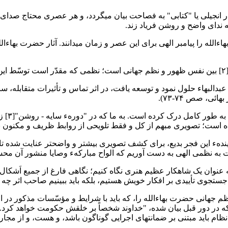
 انجیلی یا "کتابی" به فصاحت بیان میگردد، و هر عصری محتاج صدای خ
ه ندای واضح و روشن فریاد زند.
اءالله را پیامبر الهی برای این عصر و زمان میدانند. آثار حضرت بهاءا
.
لبهاء حلول نمود و توسعه یافت، در اثر تماس و تأثیرات متقابله، سند
ی، صص ۷۴-۷۳).
 است؛ تصویری مبهم از کل و فقط تلویحی از روابط ظریف و مکنون به 
زایندهء این فجر بدیع، برای کشف تصویری بیشتر و واضحتر عنایت شده تا
 به نظمی الهی به دست آوریم که الواح مبارکهء وصایا منشور آن م
جستجوی تأییدی بر افکار خویش هستیم، بلکه باید ببینیم صاحب اثر چه م
ظم جهانی حضرت بهاءالله را، که باید با شرایط و مؤسّسات مذکور در الو
نظام باید مبتنی بر ضمانتهای اجرایی گوناگون باشد، و هست، و از مجاری 