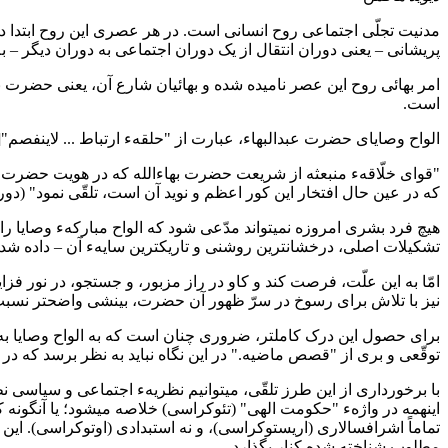
مدنیت تجلّی اجتماعی روح انسانی است. در هر عصری این روح ابتدا در
پریشانی – یعنی دوران انتقال از یک دوران اجتماعی به دوران دیگر – ب
امر بهائی روح این عصر نامیده شده و بهائیان شارع آن، یعنی حضرت به
است.
الواح وصایای حضرت عبدالبهاء، عبارت از "حلقهء ارتباط ... لاینفصم"[۲] بین نفس ظهور و نظم جهانی است؛ نظمی که مقدّر است توسّط این ظهور مبارک در عالم ایجاد شود و ترویج گردد
"قوای خلّاقهء منبعثه از شریعت حضرت بهاءالله که در هویت حضرت عبدا
که در عین حال افتخار این کور اعظم و نوید آن است، تلقّی نمود" (دور بهائ
تشکیلات اصلی، درخشانترین روشنی و تاریکترین سایهء آن – داده شده
امّا به این علّت، فرصت کند و کاو در راز مزبور، و جستجو، در نور ف
نیز با تلاش برای رسوخ در سرّ ظهور آن حضرت، بینشی واضحتر نسبت
توقّعی و بری از "قصص ماضیه." در این نگاه نباید به نظر برسد که در 
با برخورداری از این طرز تلقّی، میتوانیم نظریهء اجتماعی و سیاسی ن
تماماً اشرافسالاری (اریستوکراسی)، و نه استبدادی (اوتوکراسی). این 
مطلوب شناخته شده کنار بگذارد.