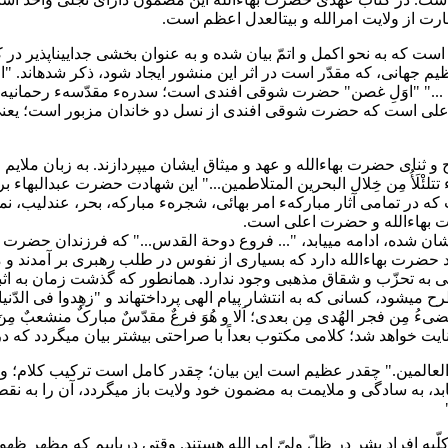
رت از ولایت امرالله و بیتالعدل اعظم است.
بند دوم تعمّق و تفکّری زیا
یه اعضاء نظم عظیم جهانی، که مقدّر است در اثر این منشور ایجاد شود، ذکر شدهاند. "ا
لرّبّانیتین ..." "اوَلِ غصن" حضرت شوقی افندی است؛ سدرهء مقدّسهء رح
ربّ اعلی است که حضرت شوقی افندی از نسل دو خاندان مزبور است؛ ی
تتلئْلَأُ مِن خِلال البحرین المتلاطمین..." این شهادت حضرت عبدالبهاء
 می‎توان به این نکته اشاره داشت که در تمامی آثار مبارکهء امر بهائی، شجرهء مبارکه
کلام مبارک با اشاره به سایرین در امر مبارک که "التّحیّة و الثّناء" نثارشان شده، ادامه 
 به صعود حضرت بهاءالله دارد که بسیاری از نفوس در طلب رهبری بر آمدن
رتی به تحزّب و شقاق مذهبی وجود ندارد. همانطور که گذشت زمان به اث
نیستی واصل شدند. سپس ذکری از حضرات ایادی (ارکان)
لوح و یُضیءُ مِن فجر الهُدی مِن بعدی؛ اَلا و هُوَ فرعٌ مقدّسٌ مبارکٌ منشعب
ت خواهد شد؛ کلامی مکتوب بعداً با صراحتی بیشتر بیان میگردد که در
 ظِلّه المَمدود علی العالمین." چقدر عظیم است این بیان؛ چقدر کامل است ترک
رالله شروع می‎شود، با اشاره به کلّ مجموعهء احبّای الهی ادامه می‎یابد، به سادگی و ملایمت به مضمون خ
لکه کلّیه افراد بشر در ظلّ ولیّ امرالله هستند. وقتی دریابیم که مظ