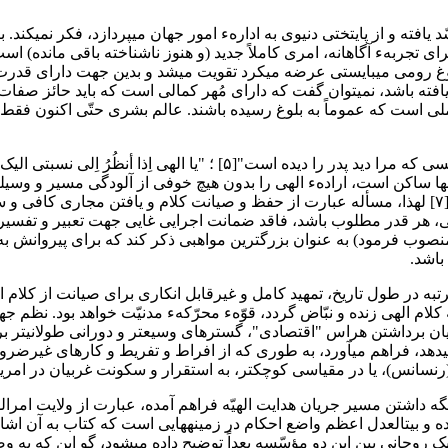
هیچ یک از نفوس امروزی ابداً به خدا به عنوان وجو
برای تجربهء آگاهانه، امری کاملاً جدید (و هنوز ناشناخته باقی مانده)
غ رومی میبایستی عرضه میکرد تقویت میشد و بدین جهت دارای قدرت و اقت
 یافته باشد، نمیتوان گفت که دارای مُهر کمالی است که باید حائز صف
ی است که عموماً به بلوغ رسیده باشند. عالم بشری حتّی اکنون فقط 
صفات الهی در نهایت کمال خود فقط در مظهر ظهورش وجود داد. "کسی که مرا دید پ
می‎شود که به ادارهء نظام اجتماعی که مخلوق ظهور او است، بپردازد.[۷] لهذا، مسأله عبارت از حفظ و 
هر قدر مطلوب باشد، فاقد ضمانت اجرایی غایی جهت تعبیر و تفسیر م
باشد.
ه در طول تاریخ، تمهید کامل و غیرقابل انکاری برای صیانت از کلام الهی
کلام الهی زنده و نبّاض گردد، قوّهء محرّکهء مدنیّت خواهد بود. نظم جه
ا از میان برداشتن هراس "اقتصادی"، گسترهای وسیعتر و دورانی طولانیتر 
ستقرار و سکونت غربیان در امریکا اشاره کرد.
است. حضرت ولی امرالله مبیّن هر مطلبی است که در کتاب نازل شده و بیت‎العدل اعظم واضع احکا
بارهء ارتباط بسیار نزدیک روحانی بین این دو مؤسّسه بعداً توضیح داده میشود، گ