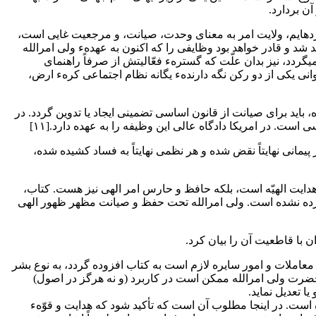
ن بردارد.
ردهایم، ولایت امر به معنای وحدت، صیانت، و مرجعیت غایی است،
 شد و قادر خواهد بود وظایفی را که اکنون به عهدهء ولی امرالله
گردد، نیز بدان علّت که گسترهء فعّالیتش از صرفاً راهنمای
د محبّت جامعهء جهانی کوچک امّا پرتلاش توسعه می‎یابد و به اِعمال کامل وظائف و اختیارات قانونی‎اش، به عنوانی یکی از دو رکن نگه دارندهء یگانه نظام اجتماعی کرهء ارض،
ه، باید برای صیانت از قانون اساسی تضمینی ایجاد یا تدوین گردد. در
پیمانی نهایتاً نقض شده و هر نظمی نهایتاً به فساد کشیده شده،
هدایت الهیّه است، بلکه حافظ و حارس امر الهی نیز هست. کتاب،
ی سپرده نشده است. ولی امرالله تحت حفظ و صیانت مظهر ظهور الهی
 با قاطعیت آن را بیان کرد.
برای معاملات و امور سایره لازم است به کتاب افزوده گردد، به نوع بشر
امرالله، وظایفی که مکمّل یکدیگرند، انعطافپذیری نظم اداری حاصل می‎شود. زیرا تبیینات حضرت ولی امرالله ممکن است در کاربرد (و نه هرگز در اصول)
ده است. در اینجا مطلوب آن است که تأکید شود که هدایت و قوّهء