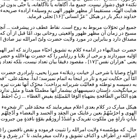
نکتهء فوق دشوار نیست. جمیع ما، آگاهانه یا ناآگاهانه، یا حتّی بدون این
خداوند دیگر بار در هیکل "عزّ انسانی"[۱۶] تجلّی فرماید.
مسیح در زمان آن مظهر ظهور واقعیتی روحانی بود، امّا قبل از آن 
مصداق دارد و بنابراین در مورد ولایت حضرت ولیّ امرالله نیز صادق 
حضرت عبدالبهاء در ادامهء کلام به تشویق احبّاء میپردازند که امر الهی 
یعنی "هزاران نفس"[۱۷] ، مقصود دقیقاً بیان تعداد نیست، بلکه تعداد زیاد است.
امّا این حکایت تیره و تار در این
به دسیسه و توطئه و فعالیّت شریرانه پرداخت؛ محرّک آنها نفرت تیره و
برمیانگیخت. داستان دسیسههای بیشمار آنها مطمئنّاً همتا و مثیل ندارد.
هذِهِ الکأسِ الطّافحةِ بصَهباءِ الوَفا المُمتَلِئةِ بفیضِ العَطاء ... رَبِّ احفَظْ
الهوی و احرُسْهُمْ بعین رعایتک من الحِقد و الحسد و البغضاء و أدْخِلْه
بآیاتٍ نازلةٍ مِن ملکوت تفریدک و اشدُدْ أزورَهُم بقوّةٍ نافذةٍ مِن جبرو
امرالله در اطراف و اکناف تشویق و دلالت میفرمایند، تا "در شرق و غ