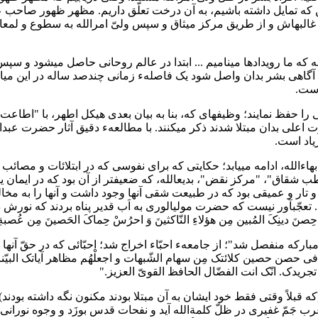
 که تمایل داشته باشیم، به آن درخت تعلّق داریم. مظهر ظهور صاحب عصر و زم
جمیع این تحوّلات مربوط به روح
که آگاهی بشر بدان واصل شود یک فاصلهء زمانی چندصد ساله در این م
است.
را حفظ نمایند؛ وظیفهای که، بنا به بیان بعدی هیکل اطهر، با "اطاعت مَن
الواح وصایا با شرحی از خیانت رذیلانهء میرزا یحیی، نابرادری حضرت بهاءالله، ادامه می‎ی
جا به اتمام نمی‎رسد؛ ابداً. محمّدعلی، "قطب شقاق"، "مرکز نقض"، بدیعالله، که ضعیفتر از آن 
 تار و عمیقی بود که در طبیعت شقی آنها وجود داشت و آنها را به مخالف
 تعجّبآور نیست که حضرت مولیالوری به اَب قدیر پناه بردند که نورش در 
 حِصنَ دینِکَ المُبین مِن هؤلاءِ النّاکثینَ وَ احرُسْ حِماکَ الحَصینَ مِن عُصبةِال
ُم فی حصن حصین کلائتک مِن سهام الشّبهات و اجعلْهُم مظاهر آیاتک البیّن
ت تجریدک. انّک انت الفضّال الحافظ القویّ العزیز."
رب جَمّ غفیری در ظلّ کلمةالله آید و نفحات قدس بوزَد و وجوه نوران