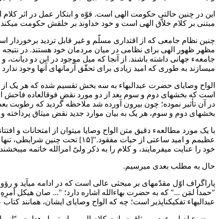
این در چنین حالتی حکومت الهی است. قوّه و ابتکار عمل در اثر کلا
مبتنی بر کلام خلاّق الهی است و خود خداوند بر خلقش حکومت میکند.
چنین نظام جامعی که از اقتداری مسلّم و غیر قابل تردید برخوردار ا
مظهر ظهور الهی برای نظامی در میان مردمان خود هستند. در نتیجه قو
جامعهء جهانی داشته باشند. از آنجا که میل موجود در این دو دیانت،
می‎سازند به طوری که امید زیادی برای تحقّق آرمانهای آنها وجود ندارد مگر از طریق میثاق اعظم که وعدهء آن در کتب مقدّسهء آنها مندرج و مندمج است.
الواح وصایای حضرت عبدالبهاء به سه بخش تقسیم شده که هر یک از آن
در آن تأثیر نموده؛ چون بیرون آورده شد ملاحظه گردید که رطوبت بعضی م
بخشهای دوم و سوم، هر یک به بیان موارد جدید نقض میثاق پرداخته و ا
با یک مورد مطالعهء دقیق متن الواح وصایا میتوان از امتحانات و افتت
خود را عنایت می‎فرمایند، و کلام را به ذکر ولیّ امرالله خاتمه می‎بخشند.
حال به مطلب بعدی می‎رسیم.
پاراگراف اوّل مقدّمه‎ای بر مبحثی عالی است که در ادامه میآید و رؤوس اصلی را بیان می‎کند. طرح کلّی مزبور عبارت میثاق حضرت بهاءالله است.
عبدالبهاء تفکیک‎ناپذیر است؛ چه که الواح وصایای ایشان، همانند کتاب عهدی حضرت بهاءالله، بخشی اساسی از عهد و میثاق الهی است.
موضوع اصلی عهد و میثاق صیانت کلام الهی و استمرار هدایت ربّانی