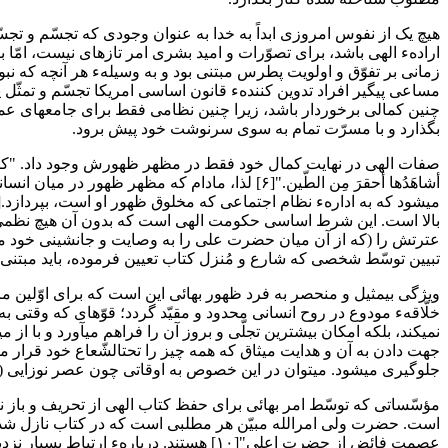
ارادهء الهی باشد، برای تصوّرات و امید بشری امر تازهای نیست، امّا 
زمانی بر تفوّق و اولویت پطرس مبتنی بود و به وسیلهء هر آنچه که نبو
مساعی پیگیر افراد تدوین کنندهء قانون اساسی امریکا تجسّم و تمثّل
چنین کمالی برخوردار باشد، زیرا چنین نظامی فقط برای جامعهای عمل
بگذارد و با مسرّت تمام به سوی سرنوشت خود پیش برود.
بالا است. این شرط اساسی حکومت الهی است که بدون آن هیچ نظمی، 
تبیین توسّط شخصی که شارع و مُنزل کتاب تعیین فرموده، باید مبتنی 
ویژگی بیمثیل و منحصر به فرد ظهور بهائی این است که برای اوّلین مرتب
خلّاقهء مودوع در روح انسانی محدود و مقیّد گردد؛ قوّهای که وقتی به 
نمی‎کند، بلکه امکان بیشترین تجلّی و بروز آن را فراهم میآورد و ب
جلوگیری میشود. میتوان در این خصوص به اوقاتی چون عصر نوزایی (رنسانس)، یا در مقیاسی کوچک‎تر، به ا
عصمت فائض از حضرت اعلی"[۱۰] هستند. در