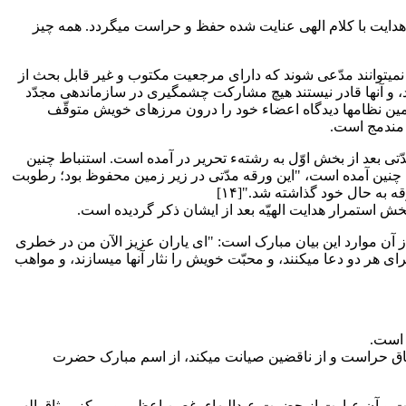
 هدایت با کلام الهی عنایت شده حفظ و حراست میگردد. همه چیز
 نمیتوانند مدّعی شوند که دارای مرجعیت مکتوب و غیر قابل بحث از
ود، و آنها قادر نیستند هیچ مشارکت چشمگیری در سازماندهی مجدّد
همین نظامها دیدگاه اعضاء خود را درون مرزهای خویش متوقّف
ی بعد از بخش اوّل به رشتهء تحریر در آمده است. استنباط چنین
 افزوده شده است. در انتهای بخش اوّل چنین آمده است، "این ورقه مدّتی در زیر زمین محفوظ بود؛ رطوبت
 به حال خود گذاشته شد."[۱۴]
خش استمرار هدایت الهیّه بعد از ایشان ذکر گردیده است.
از آن موارد این بیان مبارک است: "ای یاران عزیز الآن من در خطری
عظیمم و امید ساعتی از حیات مفقود."[۱۵] تحت چنین شرایطی، تنها اندیشهء حضرت عبدالبهاء خود احبّاء و حفظ امرالله بود. هیکل مبارک برای هر دو دعا میکنند، و محبّت خویش را نثار آنها می‎سازند، و مواهب
"حمداً لمَن ..." که به حضرت بهاءالله اشاره دارد؛ "... صان هیکل أمرِهِ بدِرعِ المیثاق عن سِهامِ الشّبهات..." عهد و میثاق، که امرالله را از انشقاق حراست و از ناقضین صیانت می‎کند، از اسم مبارک حضرت
ت و آن عبارت از حضرت عبدالبهاء، غصن اعظم، و مرکز میثاق الهی