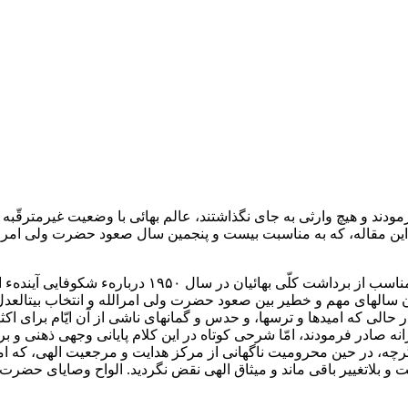
هنگام صعود فرمودند و هیچ وارثی به جای نگذاشتند، عالم بهائی با وضعیت غیرم
ین مقاله، که به مناسبت بیست و پنجمین سال صعود حضرت ولی امرالله 
تغییر دادن مقالهء اوّلیه امری نامطلوب به نظر رسید، زیر
 آن سالهای مهم و خطیر بین صعود حضرت ولی امرالله و انتخاب بیتالعد
الی که امیدها و ترسها، و حدس و گمانهای ناشی از آن ایّام برای اکثریت
ه صادر فرمودند، امّا شرحی کوتاه در این کلام پایانی وجهی ذهنی و ب
چه، در حین محرومیت ناگهانی از مرکز هدایت و مرجعیت الهی، که امر م
 بلاتغییر باقی ماند و میثاق الهی نقض نگردید. الواح وصایای حضرت عب