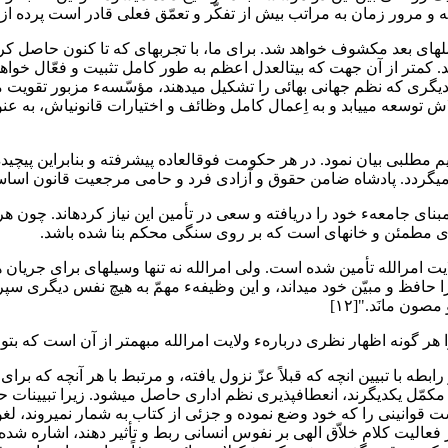
ه و مرور زمان به مراتب بیش از تفکّر و تعمّق فعلی قادر است پرده از آ
لهای بعد مکشوف خواهد شد. برای ما، با تجربهای که تا کنون حاصل ک
د. کمتر از آن جهت که بیتالعدل اعظم به طور کامل تثبیت و فعّال خواهد
دیگری که نظم جهانی بهائی را تشکیل میدهند، مؤسّسهء مزبور تقویت می
الهام‎بخش، حمایت کننده و مور
ویم مطلبی بیان نمود. در هر حکومت فوقالعاده پیشرفته و بنابراین پیچید
بنای جامعهء خود را دریافته و سعی در تأمین این نیاز کردهاند. چون هر 
های مطمئن و خانهای است که بر روی سنگی محکم بنا شده باشد.
ت امرالله تأمین شده است. ولی امرالله نه تنها وسیلهای برای جریان 
ه را حافظ و مبیّن خود میداند، و این وظیفهء مهمّ به هیچ نفس دیگر
ون مانَد."[۱۲]
ر گونه اظهار نظری دربارهء ولایت امرالله مبهمتر از آن است که بتوان
در رابطه با تبیین انچه که قبلاً عزّ نزول یافته، و مرتبط با هر آنچه که 
عنایت میگردد. از این وظایف دو مؤسّسهء اصلی 
ز فعالیت کلام خلاّق الهی بر نفوس انسانی ربط و تأثیر دهند، اشاره ش