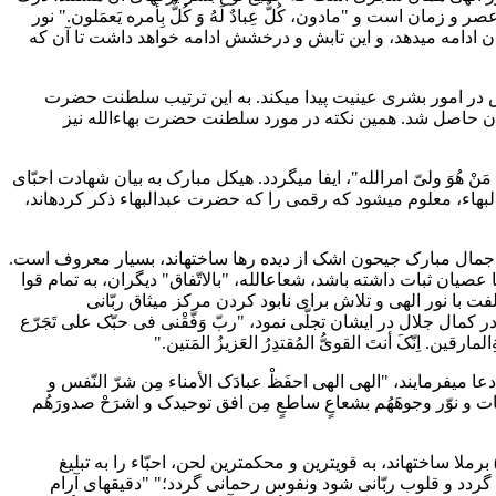
ان است و "مادون، کُلٌّ عِبادٌ لَهُ وَ کُلٌّ بِأمره یَعمَلون." نور
هدایت الهیّه، مستقیماً از مظهر ظهور الهی به وسیلهء ارادهء صریحهء غالبهاش و از طریق مرکز میثاق و سپس ولیّ امرالله به سطوع و لمعان ادامه می‎دهد، و این تابش و درخشش ادامه خواهد داشت تا آن که
 است. نقاط عطف در پیشرفت ... آنچه که ما رویدادها مینامیم ... ابتدا در عالم روحانی حاصل می‎شود و سپس در امور بشری عینیت پیدا میکند. به این ترتیب سلطنت حضرت
یان حاصل شد. همین نکته در مورد سلطنت حضرت بهاءالله نیز
ْ هُوَ ولیّ امرالله"، ایفا میگردد. هیکل مبارک به بیان شهادت احبّای
اوّلیه می‎پردازند و برخی از بلایا و رزایایی را که حضرت بهاءالله و حضرت اعلی بدان مبتلا شدند ذکر میکنند. با مطالعهء دقیق آثار حضرت عبدالبهاء، معلوم می‎شود که رقمی را که حضرت عبدالبهاء ذکر کردهاند،
ابد؛ حکایتی که برای نفوسی که در ابتلائات و مصائب جمال مبارک جیحون اشک از دیده رها ساختهاند، بسیار معروف است.
بود که در ایمان یا عصیان ثبات داشته باشد، شعاعالله، "بالاتّفاق" دیگران، به تمام قوا
ت با نور الهی و تلاش برای نابود کردن مرکز میثاق ربّانی
کمال جلال در ایشان تجلّی نمود، "ربّ وَفّقْنی فی حبّک علی تَجَرّع
مارقین. اِنّکَ أنتَ القویُّ المُقتدِرُ العَزیزُ المَتین."
هیکل مبارک در کلام بعدی اعلام می‎فرمایند که محمّدعلی "از شجرهء مبارکه منفصل شد"؛ از جامعهء احبّاء اخراج شد؛ احبّائی که در حقّ آنها دعا می‎فرمایند، "الهی الهی احفَظْ عبادَک الأمناء مِن شرّ النّفس و
ات و نوّر وجوهَهُم بشعاعٍ ساطعٍ مِن افق توحیدک و اشرَحْ صدورَهُم
حال، که مؤسّسهء ولایت امرالله را تثبیت فرموده و نقض ناقضین را (که قبلاً وقتی فقط خود ایشان به آن مبتلا بودند مکنون نگه داشته بودند) برملا ساختهاند، به قویترین و محکم‎ترین لحن، احبّاء را به تبلیغ
ی گردد و قلوب ربّانی شود ونفوس رحمانی گردد؛" "دقیقهای آرام