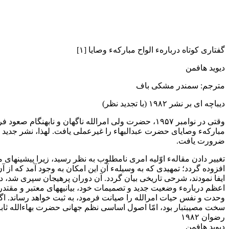
گفتاری کوتاه دربارهء الواح مبارکهء وصایا [۱]
دیوید هافمن
مترجم: سمندر مشکی باف
دیباچه ای بر نشر ۱۹۸۲ (با تجدید نظر)
وقتی در نوامبر ۱۹۵۷، حضرت ولی امرالله ناگهان و ناب
مبارکهء وصایای حضرت عبدالبهاء را غیرعملی یافت. لهذا، نشر جدید ا
ضرورت یافت.
افزوده گردد؛ تمهیدی که به وسیلهء آن این امکان به وجود آمد که از
ایفا نمودند، شرحی تاریخی بیان گردد. آن دوران پرهیجان سپری شد، در ح
اعظم دربارهء وضعیت جدید و تصمیمات خود، بیانیههای معتبر و مقتدران
وحدت و نفس حیات امرالله را صیانت فرمود، به ثبت خواهد رساند. اگر
سخت مصیبتبار بود، امّا اصول اساسی نظم جهانی حضرت بهاءالله ثابت و
رضوان ۱۹۸۲
دیوید هافمن