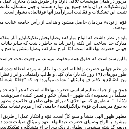
تثبیت این تشکیلات و فعّالیت اسرارآمیز آنها فوقالعاده دشوار است.
می‎دهند.
باید در نظر داشت که الواح مبارکهء وصایا بخش تفکیکناپذیر آثار مقدّسه
مبارک جدا ساخت. این نکته را نیز باید به خاطر داشت که سایر بیان
جهانی حضرت بهاءالله است. امّا الواح مبارکهء وصایا منشور واضح و مو
با این سند است که حقوق همه محفوظ می‎ماند، مرجعیت تحت حراست باقی میماند و تفویض اختیارات صورت میگیرد. این اثر در واقع منشور مدنیت جهانی، لایحهء حقوق جمیع نوع بشر است.
در نظم جهانی حضرت بهاءالله، قدرت و ابتکار به مردم اعطاء شده است.
طور دورهای (۱۹ روز یک بار) بیان کند، و طالب راهنمایی 
مِنَ الصّنائِع وَ الاقترافِ وَ اَمثالِها" نشأت میگیرد؛ چه که "جَعَلْنَا اشتِغالَکم بها
همچنین از جمله تعالیم اساسی حضرت بهاءالله است که هر آنچه خداون
مسلّماً در محدودهء یک ظهور – انسان حَکَم و تعیین کنندهء سرنوشت خوی
به بلوغ میرسد. این قوّهء برانگیزانندهء جامعه، که از مردم نشأت میگ
مظهر ظهور الهی منشأ و منبع کلّ است. قوّه و ابتکار عمل از طریق ا
میشود. با الواح وصایای حضرت عبدالبهاء، عهد و میثاق صیانت شده در ت
ودیعه گذاشته می‎شود. رابطهای نزدیک بین اجزاء متشکّله و تفکیکناپذیر جامعهء جهانی بهائی به منصّهء ظهور میرسد.