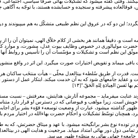
مزبور در همان مؤسّسات تلاقی دارند و از طریق همان مجاری عمل میکنند. وقتی گفته می‎ش
این تشکیلات در آن واحد جمیع این موارد هستند و چون متشکّل، غامض، فوق‎العاده پیشرفته و سنجیده
 است و، دقیقاً همانند هر بخشی از کلام خلاّق الهی، نمیتوان آن را از 
ات حضرت مولیالوری در خصوص وظایف بیوت عدل، مشورت، و موارد کلّی 
ثّق این نظم است و تشکیلات و مؤسّسات آن را تأسیس و روابط آنها را تع
 قدرت از طریق سُلطهء بیتالعدل محلّی – هیأت منتخَب ساکنان هر محلّ
و ابراز نظرات و عقاید جامعهای شود که به آن خدمت میکند. ابتکار عمل از دس
 نَفسَ العِبادَةِ لِلهِ الحَقّ."[۱۳]
د عنایت میفرماید – مجموعه آثارش، هدایتش، معرفتش – نسبت مستقیم ب
ش است. زیرا مواهب و فیوضاتی که در دسترس او قرار دارد متناسب با مجهو
سُبُلَنا..." به طوری که تنها حدّی که برای تجلّی ظاهری حاکمیت مظهر ظهور گذاشته می‎شود، 
یرد، همچنان توسّط تشکیلات و احکام حضرت بهاءالله در اختیار مردم با
و در تودهء نوع بشر برانگیخته میشود. با عهد و میثاق حضرتش، که به
مامی دول دور بهائی امتداد مییابد. مرجعیت و هدایت الهی در بیتالعدل