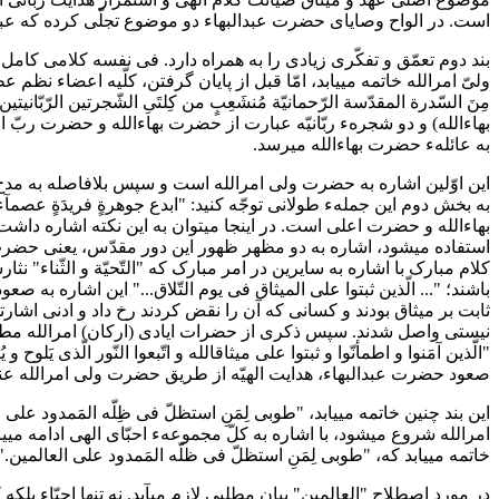
است. در الواح وصایای حضرت عبدالبهاء دو موضوع تجلّی کرده که عبا
ولیّ امرالله خاتمه می‎یابد، امّا قبل از پایان گرفتن، کلّ
مِنَ السّدرة المقدّسة الرّحمانیّة مُنشَعِبٍ من کِلتَیِ الشّجرتین ا
بهاءالله) و دو شجرهء ربّانیّه عبارت از حضرت بهاءالله و حضرت 
به عائلهء حضرت بهاءالله میرسد.
به بخش دوم این جملهء طولانی توجّه کنید: "ابدع جوهرةٍ فریدَةٍ عصمآء 
بهاءالله و حضرت اعلی است. در اینجا
استفاده می‎شود، اشاره به دو مظهر ظهور این دور مقدّس، یعنی حضرت بهاءالله و حضرت اعلی است.
باشند؛ "... الّذین ثبتوا علی المیثاق فی یوم التّلاق..." این اشاره
ثابت بر میثاق بودند و کسانی که آن را نقض کردند رخ داد و ادنی اشا
"الّذین آمَنوا و اطمأنّوا و ثبتوا علی میثاقالله و اتّبعوا النّور الّذی یَ
صعود حضرت عبدالبهاء، هدایت الهیّه از طریق حضرت ولی امرالله عنای
این بند چنین خاتمه می‎یابد، "طوبی لِمَنِ استظلّ فی
ام
خاتمه می‎یابد که، "طوبی لِمَنِ استظلّ فی ظلّه المَمدود علی العالمین."
در مورد اصطلاح "العالمین" بیان مطلبی لازم میآید. نه تنها احبّاء ب