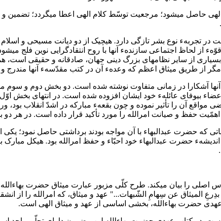
م الهی حاصل میشود؛ مرجعیت توسّط کلام الهی اعطا میگردد؛ تضمین و
ست در تجربهء نوع بشر تازگی دارد. هیچیک از دو دیانت مسیحی و اسلام
ّهء از لحاظ اجتماعی سازندهء آنها با روح انتقادگرایی نوین فلج میش
 و بسیاری از سایر نظامهای بزرگ دینی جهان، صادقانه و حقیقی است، 
ها آشکارا در زمانی متفاوت نوشته شده است. دو بخش دوم و سوم مدّت
است که بخشهای دوم و سوم بعد از دو مورد نقض فوقالعاده فاحش اعضاء بی‎وفای عائلهء خود ایشان
واقع آن را تأثیر نموده و چون بقعهء مبارکه در اشدّ انقلاب بود، ورقه
همّیت حفظ و صیانت امرالله را مورد تأکید قرار داده است. در هر دو ب
اناتی که حضرت عبدالبهاء با آن مواجه بودند برداشتی حاصل نمود؛ یکی 
 است. در کتاب عهدی حضرت بهاءالله این مضمون دارای تجلّی واحد اس