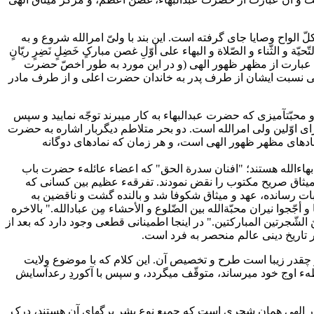
دی را به همراه دارد. فی نفسه کلامی کامل است که به نحو اکمل و اتمّ بیان شده و به عنوان بخشی جدایی‎ناپذیر در کلّ الواح وصایا جای گرفته است. این بند با ولیّ امرالله شروع و به
لتّحیّة و الثّناء و الصّلاة و البهاء علی أوّلِ غصن مبارکٍ خَضِلٍ نَضِرٍ ریّانٍ
مانیه عبارت از مظهر ظهور الهی (و در این مورد به طور اخصّ حضرت
عنی نسبت ایشان از طرف پدر به خاندان حضرت اعلی و از طرف مادر
این اوّلین اشاره به حضرت ولی امرالله است و سپس بلافاصله به مدح و ثنای حضرت بهاءالله و عهد و میثاق ایشان می‎پردازند. به زبان ملایم و محبّتآمیزی که حضرت عبدالبهاء به کار می‎برند توجّه نمایید و سپس
 برای اوّلین ولی امرالله است. دو بحر متلاطم دیگربار اشاره به حضرت
، بحر، عندلیب، نمادهای مظهر ظهور الهی است، و هر زمان که نمادهای دوگانه
می‎یابد، "... فروع دوحة القدس..." که فرزندان حضرت بهاءالله هستند؛ "افنان سدرة الحق" که اعضاء عائلهء حضرت باب
د و میثاق صریح مکتوب را نقض نمودند. تفرقهء عظیم بین کسانی که
بات رسانده، عهد و میثاق شکوفا شد و بالنده گشت و ناقضین به
 امرالله مطرح می‎شود، کسانی که به انتشار پیام الهی پرداخته‎اند و "زهِدوا فی الدّنیا و أجّجوا نیران محبّةالله بین الضّلوع و الأحشاء مِن عبادالله." بالاخره
ٌ مِنَ الشّجرتین المبارکتین." در اینجا اطمینانی قطعی وجود دارد که بعد از
 تاریخ دینی عالم منحصر به فرد است.
یب کلام؛ و چقدر زیبا است طرح و تخصیص آن. این کلام که با موضوع ولایت
ود ولایت باز میگردد، آن را به نقطهء اوج خود میرساند، متوقّف میگردد، و سپس با آکوردِ رعدآسایش
هر ظهور الهی همان شجری است که جمیع نوع بشر برگهای آن هستند، درک