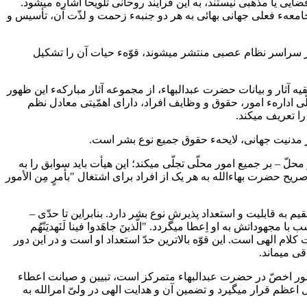
ود که تشکیلات بهائی صرفاً سیاسی، اجتماعی، قضایی یا مذهبی نیستند، به این فرایند روحانی تلویحاً اشاره میشود.
 و حسابشده هستند، با توجّه به آگاهی جامعهء فعلی جهانی بهائی به هر دو جنبهء زحمت و لذّت آن، تأسیس و
قوّه از تودهء مردمان حاصل می‎شود و هدایت از رأس جامعه عنایت می‎گردد؛ این دو که در عروق این نظم طبیعی متشکّل به هم میپیوندند و در سراسر نظام عصبی منتشر می‎شوند، قوّهء حیات آن را تشکیل
بقیه آثار و بیانات حضرت عبدالبهاء، از مجموعه آثار مبارکهء این ظهور
ادارهء امور، حقوق و وظایف افراد، دارای اهمّیتی معادل نظم
ریف می‎کند.
 – بر جمیع امور محلّی تجلّی میکند؛ این هیأت باید سوابق را به
تور صریح حضرت بهاءالله به هر یک از افراد برای اشتغال "بأمرٍ مِن الأمور
ه قابلیت و استعداد پذیرش نوع بشر دارد. بنابراین تا حدّی –
داتش به او اِعطا میگردد. "الّذینَ جاهَدوا فینا لَنَهدیَنّهُم
عبارت از وضعیت توسعهء قوّهء بشر برای اجابت کلام الهی است. این قوّه بالاترین حدّ استعداد او است و در این دور
قی میماند.
 طور اخصّ در حضرت عبدالبهاء متمرکز است، تبیین و صیانت اعطاء
 اعظم قرار میگیرد و تضمین آن و هدایت الهی در ولیّ امرالله به