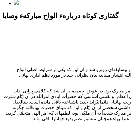
گفتاری کوتاه دربارهء الواح مبارکهء وصایا
ترقّبه و بیسابقهای روبرو شد و آن این که یکی از شرایط اصلی الواح
انتشار مییابد، بیان نظراتی چند در مورد نظم اداری بهائی
ا پیشینهای مناسب از برداشت کلّی بهائیان در سال ۱۹۵۰ دربارهء شکوفایی آیندهء امر مبارک بود. در عوض، تصمیم بر آن شد که کلامی پایانی بدان
ل اعظم، و نقشی اساسی که حضرات ایادی امرالله در آن ایّام فـَترت
 بهائیان دائمالتّزاید جدید ناشناخته باقی مانده است. بیتالعدل
رداشتی شخصی از آن ایّام و این که میثاق حضرت بهاءالله چگونه
بارک شدیداً به آن متّکی بود، لطمهای که امر الهی متحمّل گردید
دالبهاء همچنان منشور نظم بدیع جهانآرا باقی ماند.