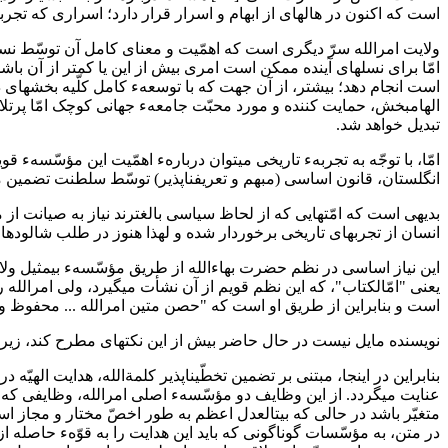
است که اکنون در هالهای از ابهام و اسرار قرار دارد؛ اسراری که تجرب
ولایت امرالله سرّ دیگری است که اهمّیت و معنای کامل آن توسّط نس
امّا برای نسلهای آینده ممکن است امری بیش از این یا کمتر از آن باش
است انجام دهد؛ بیشتر، از آن جهت که با توسعهء کامل کلّیه بخشهای 
تبدیل خواهد شد.
امّا، با توجّه به تجربهء تاریخی میتوان دربارهء اهمّیت این مؤسّسهء ق
انگلستان، قانون اساسی (مبهم و تعریف‎ناپذیر) توسّط سلطنت تضمین می‎گردد. پادشاه ضامن حقوق و آزادی فرد و حامی مرجعیت قانون اساسی است. در امریکا دادگاه عالی این وظیفه را به عهده دارد.[۱۱]
بدیهی است که امّتهایی که از لحاظ سیاسی بالغترند نیاز به صیانت از م
انسان از تجربهای تاریخی برخوردار شده و لهذا هنوز در طلب شالود
این نیاز اساسی در نظم حضرت بهاءالله از طریق مؤسّسهء بیمثیل ولای
یعنی "امّالکتاب"، که این نظم قویم از آن نشأت میگیرد، ولی امرالل
است و بنابراین از طریق او است که "حصن متین امرالله ... محفوظ و مص
نویسنده مایل نیست در حال حاضر بیش از این نکتهای مطرح کند، زیرا ه
بنابراین در اینجا، مبتنی بر تضمین تخطّیناپذیر کلمةالله، هدایت الهیّه 
متغیّر باشد در حالی که بیت‎العدل اعظم به طور اخصّ مختار و مجاز است قوانینی را که خود وضع نموده و جزئی از کتاب به شمار نمیروند، لغو یا تعدیل نماید.
در متن، به مؤسّسات گوناگونی که باید این هدایت را به قوّهء حاصله ا