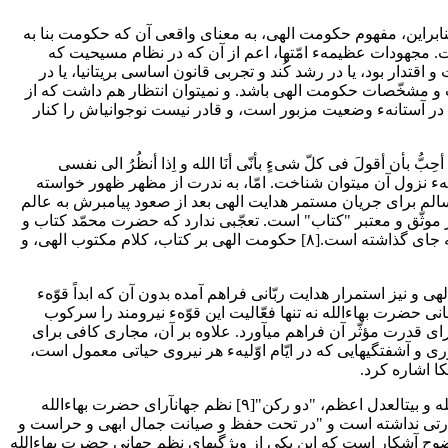
دی که تجسّم و تجسّد یافته و از پایتختی دنیوی به ادارهء امور جهان می‎پردازد، فکر نمیکند. بنابراین، مفهوم حکومت الهی، به معنای واقعی آن که حکومت بنا به
 است. مجهودات عظیمهء امّتها، اعم از آن که در نظام مسیحیت که
دار بود، یا در رشد کُند و تجربی قانون اساسی بریتانیا، یا در
ات و مشخّصات حکومت الهی باشد. و نمیتوان انتظار هم داشت که از
در آستانهء وضعیت مزبور است، و قادر نیست نوجوانیاش را کنار
در را دیده است"[۵] ؛ "یا الهی اِذا أنظُرُ اِلی نسبتی الیک أحِبُّ بأن أقولَ فی کلّ شیءٍ بأنّی أنَا الله و اِذا أنظُرُ الی نفسی
أشاهَدُها أحقرَ مِن الطّین."[۶] لذا، مادام که مظهر ظهور در میان انسانها ساکن است، ارادهء الهی را بدون هیچ خوفی از آلودگی مسیر و وسیلهء نزول آن می‎توان شناخت. امّا، به ندرت از مظهر ظهور خواسته
صیانت کلام و یافتن مجاری کافی و سالم برای جریان مستمر هدایت الهی بعد از صعود پیامبرش به عالم
وثّق و معتبر "کتاب" است. تعجّبی ندارد که حضرت محمّد کتاب و
عترتش را (که از آن میان حضرت علی را به وصایت و جانشینی خود منصوب فرمود) به عنوان بزرگترین مواهبی ذکر کند که برای پیروانش به جای گذاشته است.[۸] حکومت الهی بر کتاب، کلام مکتوب الهی، و
 و نیز استمرار هدایت ربّانی فراهم آمده بدون آن که ابداً قوّهء
انی حضرت بهاءالله نه تنها فعّالیت این قوّهء نیرومند را سرکوب
برای قدرت مؤثّر آن فراهم میآورد. علاوه بر آن، مجاری کافی برای
جهت دادن به آن و هدایت میثاق که همه چیز را تحتالشّعاع خود قرار میدهد، فراهم میآورد، به طوری که از افراط و تفریط و کارهای غیرضروری و آشفتگی‎هایی که در ایّام اوّلیهء هر نیروی حیاتی معمول است،
مؤسّساتی که توسّط امر بهائی برای حفظ کتاب الهی از تحریف و باز نگه داشتن مسیر جریان هدایت الهیّه فراهم آمده، عبارت از ولایت امرالله و بیتالعدل اعظم، "دو رکن"[۹] نظم جهانآرای حضرت بهاءالله
م در زمینههایی است که کتاب به آن اشارتی نداشته است و "در تحت حفظ و صیانت جمال ابهی و حراست و
و این که به وضوح آشکار است که این یکی از ویژگیهای نظم جهانی حضرت بهاءالله